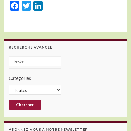
F
T
Li
ac
w
n
e
itt
ke
b
er
dI
o
n
RECHERCHE AVANCÉE
o
k
Catégories
ABONNEZ-VOUS À NOTRE NEWSLETTER