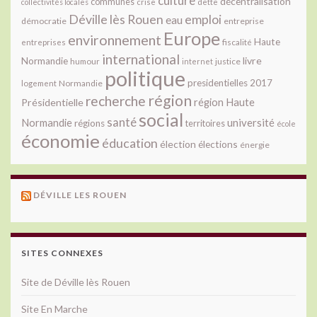
culture
décentralisation
communes
collectivités locales
crise
dette
Déville lès Rouen
emploi
eau
démocratie
entreprise
Europe
environnement
Haute
fiscalité
entreprises
international
livre
Normandie
justice
humour
internet
politique
presidentielles 2017
Normandie
logement
région
recherche
Présidentielle
région Haute
social
santé
université
Normandie
régions
territoires
école
économie
éducation
élection
élections
énergie
DÉVILLE LES ROUEN
SITES CONNEXES
Site de Déville lès Rouen
Site En Marche