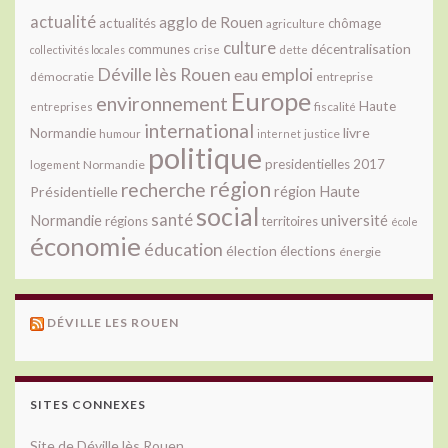
actualité
agglo de Rouen
actualités
chômage
agriculture
culture
décentralisation
communes
collectivités locales
crise
dette
Déville lès Rouen
emploi
eau
démocratie
entreprise
Europe
environnement
Haute
fiscalité
entreprises
international
livre
Normandie
justice
humour
internet
politique
presidentielles 2017
Normandie
logement
région
recherche
Présidentielle
région Haute
social
santé
université
Normandie
régions
territoires
école
économie
éducation
élection
élections
énergie
DÉVILLE LES ROUEN
SITES CONNEXES
Site de Déville lès Rouen