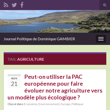
Tog
sear
Search for:
for
Journal Politique de Dominique GAMBIER
Togg
navig
TAG:
AGRICULTURE
Peut-on utiliser la PAC
NOV
21
européenne pour faire
évoluer notre agriculture vers
un modèle plus écologique ?
Classé dans
Economie
,
Environnement
,
Europe
,
Politique