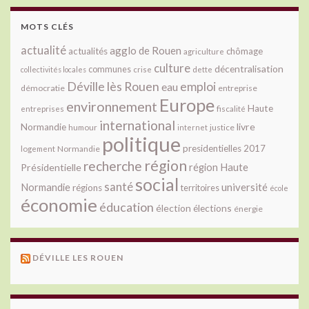
MOTS CLÉS
actualité
agglo de Rouen
actualités
chômage
agriculture
culture
décentralisation
communes
collectivités locales
crise
dette
Déville lès Rouen
emploi
eau
démocratie
entreprise
Europe
environnement
Haute
fiscalité
entreprises
international
livre
Normandie
justice
humour
internet
politique
presidentielles 2017
Normandie
logement
région
recherche
Présidentielle
région Haute
social
santé
université
Normandie
régions
territoires
école
économie
éducation
élection
élections
énergie
DÉVILLE LES ROUEN