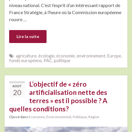
niveau national. C’est l’esprit d’un intéressant rapport de
France Stratégie, à l’heure où la Commission européenne
rouvre …
Lire la suite
agriculture
,
écologie
,
économie
,
environnement
,
Europe
,
fonds européens
,
PAC
,
politique
L’objectif de « zéro
AOÛT
20
artificialisation nette des
terres » est il possible ? A
quelles conditions?
Classé dans
Economie
,
Environnement
,
Politique
,
Région