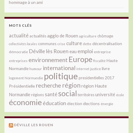
hommage à un ami
MOTS CLÉS
actualité
agglo de Rouen
actualités
chômage
agriculture
culture
décentralisation
communes
collectivités locales
crise
dette
Déville lès Rouen
emploi
eau
démocratie
entreprise
Europe
environnement
Haute
fiscalité
entreprises
international
livre
Normandie
justice
humour
internet
politique
presidentielles 2017
Normandie
logement
région
recherche
Présidentielle
région Haute
social
santé
université
Normandie
régions
territoires
école
économie
éducation
élection
élections
énergie
DÉVILLE LES ROUEN