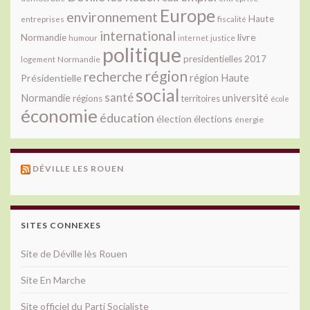
Europe
environnement
Haute
fiscalité
entreprises
international
livre
Normandie
justice
humour
internet
politique
presidentielles 2017
Normandie
logement
région
recherche
Présidentielle
région Haute
social
santé
université
Normandie
régions
territoires
école
économie
éducation
élection
élections
énergie
DÉVILLE LES ROUEN
SITES CONNEXES
Site de Déville lès Rouen
Site En Marche
Site officiel du Parti Socialiste