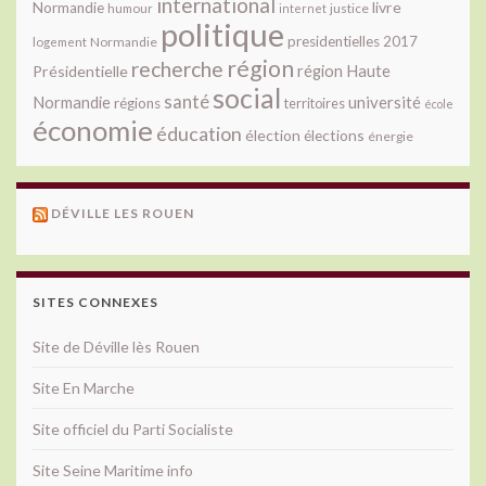
international
livre
Normandie
justice
humour
internet
politique
presidentielles 2017
Normandie
logement
région
recherche
Présidentielle
région Haute
social
santé
université
Normandie
régions
territoires
école
économie
éducation
élection
élections
énergie
DÉVILLE LES ROUEN
SITES CONNEXES
Site de Déville lès Rouen
Site En Marche
Site officiel du Parti Socialiste
Site Seine Maritime info