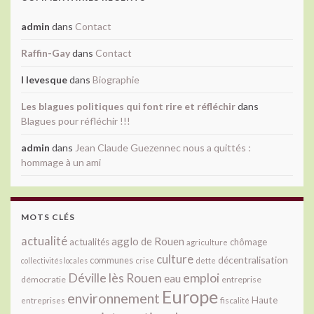
admin
dans
Contact
Raffin-Gay
dans
Contact
l levesque
dans
Biographie
Les blagues politiques qui font rire et réfléchir
dans
Blagues pour réfléchir !!!
admin
dans
Jean Claude Guezennec nous a quittés :
hommage à un ami
MOTS CLÉS
actualité
agglo de Rouen
actualités
chômage
agriculture
culture
décentralisation
communes
collectivités locales
crise
dette
Déville lès Rouen
emploi
eau
démocratie
entreprise
Europe
environnement
Haute
fiscalité
entreprises