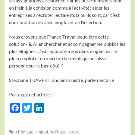
les assignations à résidence, car les déterminismes sont
en frein à la cohésion comme à l’activité ; aider les
entreprises à recruter les talents là où ils sont, car c’est
une condition du plein emploi et de l’insertion.
Nous croyons que France Travail peut-être cette
solution-là. Aller chercher et accompagner les publics les
plus éloignés, c’est répondre à nos deux exigences : le
plein emploi et un marché du travail qui ne laisse
personne sur le bas-côté. ”
Stéphane TRAVERT, ancien ministre, parlementaire
Partagez cet article :
F
T
Li
ac
w
n
e
itt
ke
chômage
,
emploi
,
politique
,
social