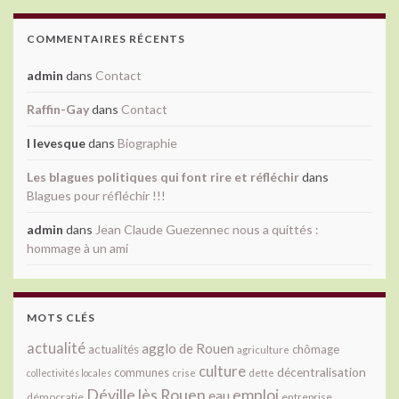
COMMENTAIRES RÉCENTS
admin
dans
Contact
Raffin-Gay
dans
Contact
l levesque
dans
Biographie
Les blagues politiques qui font rire et réfléchir
dans
Blagues pour réfléchir !!!
admin
dans
Jean Claude Guezennec nous a quittés :
hommage à un ami
MOTS CLÉS
actualité
agglo de Rouen
actualités
chômage
agriculture
culture
décentralisation
communes
collectivités locales
crise
dette
Déville lès Rouen
emploi
eau
démocratie
entreprise