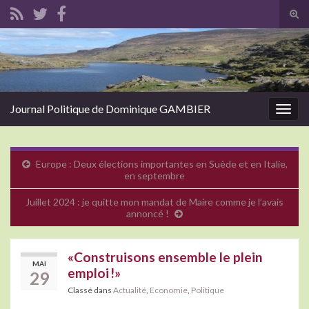
Tog
sear
Search for:
for
Journal Politique de Dominique GAMBIER
Togg
navig
Europe : Deux élections importantes en Suède et en Italie,
en septembre
Juillet 2024 : je quitte mon mandat de Maire comme je l’avais
annoncé !
«Construisons ensemble le plein
MAI
emploi !»
29
Classé dans
Actualité
,
Economie
,
Politique