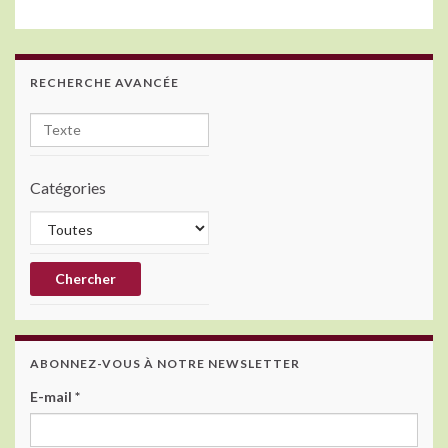
b
er
dI
o
n
o
RECHERCHE AVANCÉE
k
Catégories
ABONNEZ-VOUS À NOTRE NEWSLETTER
E-mail
*