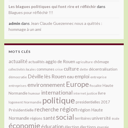
Les blagues politiques qui font rire et réfléchir
dans
Blagues pour réfléchir !!!
admin
dans
Jean Claude Guezennec nous a quittés :
hommage à un ami
MOTS CLÉS
actualité
agglo de Rouen
actualités
chômage
agriculture
culture
décentralisation
communes
collectivités locales
crise
dette
Déville lès Rouen
emploi
eau
démocratie
entreprise
Europe
environnement
Haute
fiscalité
entreprises
international
livre
Normandie
justice
humour
internet
politique
presidentielles 2017
Normandie
logement
région
recherche
Présidentielle
région Haute
social
santé
université
Normandie
régions
territoires
école
économie
éducation
élection
élections
énergie