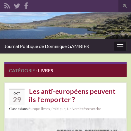
Tog
sear
Search for:
for
Journal Politique de Dominique GAMBIER
Togg
navig
CATÉGORIE :
LIVRES
Les anti-européens peuvent
OCT
29
ils l’emporter ?
Classé dans
Europe
,
livres
,
Politique
,
Université/recherche