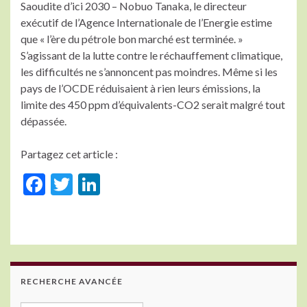
Saoudite d’ici 2030 – Nobuo Tanaka, le directeur
exécutif de l’Agence Internationale de l’Energie estime
que « l’ère du pétrole bon marché est terminée. »
S’agissant de la lutte contre le réchauffement climatique,
les difficultés ne s’annoncent pas moindres. Même si les
pays de l’OCDE réduisaient à rien leurs émissions, la
limite des 450 ppm d’équivalents-CO2 serait malgré tout
dépassée.
Partagez cet article :
F
T
Li
ac
w
n
e
itt
ke
b
er
dI
o
n
RECHERCHE AVANCÉE
o