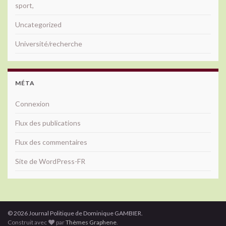
sport,
Uncategorized
Université/recherche
MÉTA
Connexion
Flux des publications
Flux des commentaires
Site de WordPress-FR
© 2026 Journal Politique de Dominique GAMBIER.
Construit avec
par
Thèmes Graphene
.