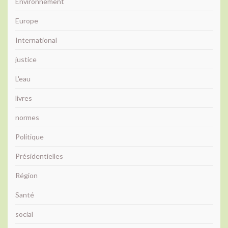
Environnement
Europe
International
justice
L'eau
livres
normes
Politique
Présidentielles
Région
Santé
social