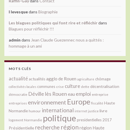
Raffin-Gay
dans
Contact
l levesque
dans
Biographie
Les blagues politiques qui font rire et réfléchir
dans
Blagues pour réfléchir !!!
admin
dans
Jean Claude Guezennec nous a quittés :
hommage à un ami
MOTS CLÉS
actualité
agglo de Rouen
actualités
chômage
agriculture
culture
décentralisation
communes
collectivités locales
crise
dette
Déville lès Rouen
emploi
eau
démocratie
entreprise
Europe
environnement
Haute
fiscalité
entreprises
international
livre
Normandie
justice
humour
internet
politique
presidentielles 2017
Normandie
logement
région
recherche
Présidentielle
région Haute