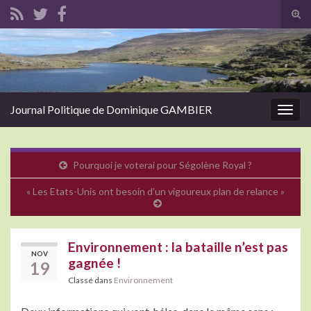
Tog
sear
Search for:
for
Journal Politique de Dominique GAMBIER
Togg
navig
Pourquoi je voterai pour Ségolène Royal ?
« Les Etats-Unis ont besoin d’un vigoureux plan de relance »
Environnement : la bataille n’est pas
NOV
gagnée !
19
Classé dans
Environnement