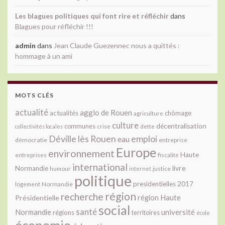
Les blagues politiques qui font rire et réfléchir
dans
Blagues pour réfléchir !!!
admin
dans
Jean Claude Guezennec nous a quittés :
hommage à un ami
MOTS CLÉS
actualité
agglo de Rouen
actualités
chômage
agriculture
culture
décentralisation
communes
collectivités locales
crise
dette
Déville lès Rouen
emploi
eau
démocratie
entreprise
Europe
environnement
Haute
fiscalité
entreprises
international
livre
Normandie
justice
humour
internet
politique
presidentielles 2017
Normandie
logement
région
recherche
Présidentielle
région Haute
social
santé
université
Normandie
régions
territoires
école
économie