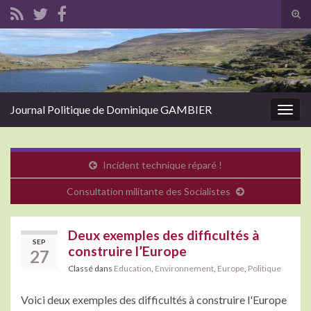
Tog
sear
Search for:
for
Journal Politique de Dominique GAMBIER
Togg
navig
Incident technique réparé !
Consultation militante des Socialistes
Deux exemples des difficultés à
SEP
construire l’Europe
27
Classé dans
Education
,
Environnement
,
Europe
,
Politique
Voici deux exemples des difficultés à construire l'Europe