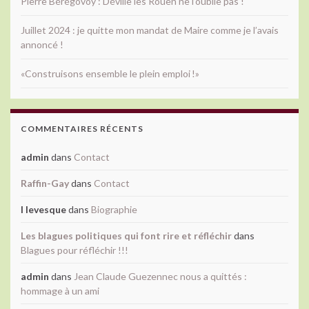
Pierre Bérégovoy : Déville lès Rouen ne l’oublie pas !
Juillet 2024 : je quitte mon mandat de Maire comme je l’avais
annoncé !
«Construisons ensemble le plein emploi !»
COMMENTAIRES RÉCENTS
admin
dans
Contact
Raffin-Gay
dans
Contact
l levesque
dans
Biographie
Les blagues politiques qui font rire et réfléchir
dans
Blagues pour réfléchir !!!
admin
dans
Jean Claude Guezennec nous a quittés :
hommage à un ami