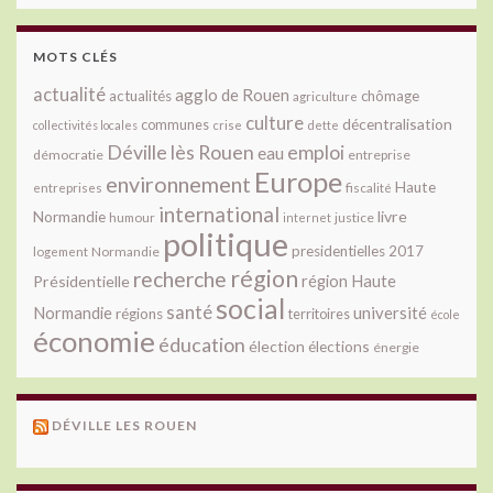
MOTS CLÉS
actualité
agglo de Rouen
actualités
chômage
agriculture
culture
décentralisation
communes
collectivités locales
crise
dette
Déville lès Rouen
emploi
eau
démocratie
entreprise
Europe
environnement
Haute
fiscalité
entreprises
international
livre
Normandie
justice
humour
internet
politique
presidentielles 2017
Normandie
logement
région
recherche
Présidentielle
région Haute
social
santé
université
Normandie
régions
territoires
école
économie
éducation
élection
élections
énergie
DÉVILLE LES ROUEN