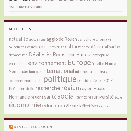
hommage à un ami
MOTS CLÉS
actualité
agglo de Rouen
actualités
chômage
agriculture
culture
décentralisation
communes
collectivités locales
crise
dette
Déville lès Rouen
emploi
eau
démocratie
entreprise
Europe
environnement
Haute
fiscalité
entreprises
international
livre
Normandie
justice
humour
internet
politique
presidentielles 2017
Normandie
logement
région
recherche
Présidentielle
région Haute
social
santé
université
Normandie
régions
territoires
école
économie
éducation
élection
élections
énergie
DÉVILLE LES ROUEN