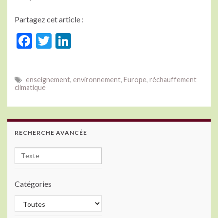
Partagez cet article :
F
T
Li
ac
w
n
e
itt
ke
enseignement
,
environnement
,
Europe
,
réchauffement
b
er
dI
climatique
o
n
o
k
RECHERCHE AVANCÉE
Catégories