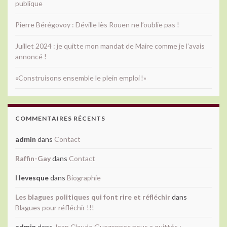
publique
Pierre Bérégovoy : Déville lès Rouen ne l’oublie pas !
Juillet 2024 : je quitte mon mandat de Maire comme je l’avais
annoncé !
«Construisons ensemble le plein emploi !»
COMMENTAIRES RÉCENTS
admin
dans
Contact
Raffin-Gay
dans
Contact
l levesque
dans
Biographie
Les blagues politiques qui font rire et réfléchir
dans
Blagues pour réfléchir !!!
admin
dans
Jean Claude Guezennec nous a quittés :