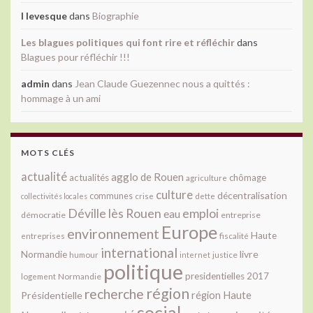
l levesque
dans
Biographie
Les blagues politiques qui font rire et réfléchir
dans
Blagues pour réfléchir !!!
admin
dans
Jean Claude Guezennec nous a quittés :
hommage à un ami
MOTS CLÉS
actualité
agglo de Rouen
actualités
chômage
agriculture
culture
décentralisation
communes
collectivités locales
crise
dette
Déville lès Rouen
emploi
eau
démocratie
entreprise
Europe
environnement
Haute
fiscalité
entreprises
international
livre
Normandie
justice
humour
internet
politique
presidentielles 2017
Normandie
logement
région
recherche
Présidentielle
région Haute
social