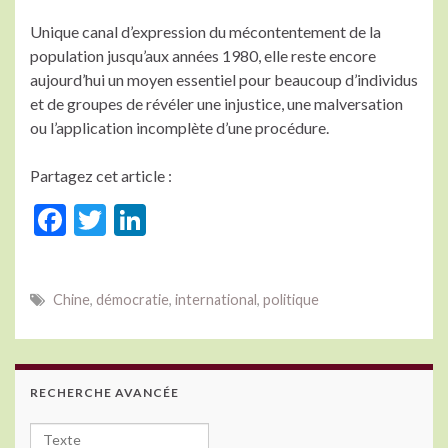
Unique canal d’expression du mécontentement de la
population jusqu’aux années 1980, elle reste encore
aujourd’hui un moyen essentiel pour beaucoup d’individus
et de groupes de révéler une injustice, une malversation
ou l’application incomplète d’une procédure.
Partagez cet article :
F
T
Li
ac
w
n
e
itt
ke
Chine
,
démocratie
,
international
,
politique
b
er
dI
o
n
o
RECHERCHE AVANCÉE
k