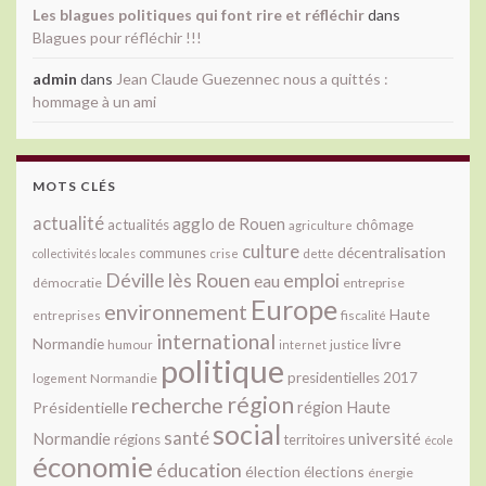
Les blagues politiques qui font rire et réfléchir
dans
Blagues pour réfléchir !!!
admin
dans
Jean Claude Guezennec nous a quittés :
hommage à un ami
MOTS CLÉS
actualité
agglo de Rouen
actualités
chômage
agriculture
culture
décentralisation
communes
collectivités locales
crise
dette
Déville lès Rouen
emploi
eau
démocratie
entreprise
Europe
environnement
Haute
fiscalité
entreprises
international
livre
Normandie
justice
humour
internet
politique
presidentielles 2017
Normandie
logement
région
recherche
Présidentielle
région Haute
social
santé
université
Normandie
régions
territoires
école
économie
éducation
élection
élections
énergie