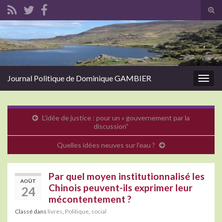
Tog
sear
Search for:
for
Journal Politique de Dominique GAMBIER
Togg
navig
L’idée de justice : pour un « gouvernement par la
discussion”
Quelles idées neuves sur l’eau ?
Par quel moyen institutionnalisé les
AOÛT
Chinois peuvent-ils exprimer leur
24
mécontentement ?
Classé dans
livres
,
Politique
,
social