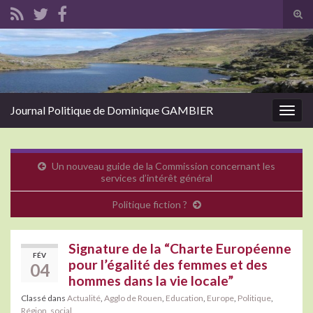
Tog
sear
Search for:
for
Journal Politique de Dominique GAMBIER
Togg
navig
Un nouveau guide de la Commission concernant les
services d’intérêt général
Politique fiction ?
Signature de la “Charte Européenne
FÉV
pour l’égalité des femmes et des
04
hommes dans la vie locale”
Classé dans
Actualité
,
Agglo de Rouen
,
Education
,
Europe
,
Politique
,
Région
,
social