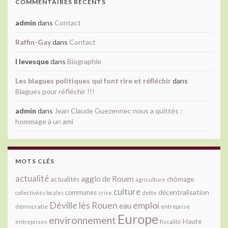
COMMENTAIRES RÉCENTS
admin
dans
Contact
Raffin-Gay
dans
Contact
l levesque
dans
Biographie
Les blagues politiques qui font rire et réfléchir
dans
Blagues pour réfléchir !!!
admin
dans
Jean Claude Guezennec nous a quittés :
hommage à un ami
MOTS CLÉS
actualité
agglo de Rouen
actualités
chômage
agriculture
culture
décentralisation
communes
collectivités locales
crise
dette
Déville lès Rouen
emploi
eau
démocratie
entreprise
Europe
environnement
Haute
fiscalité
entreprises