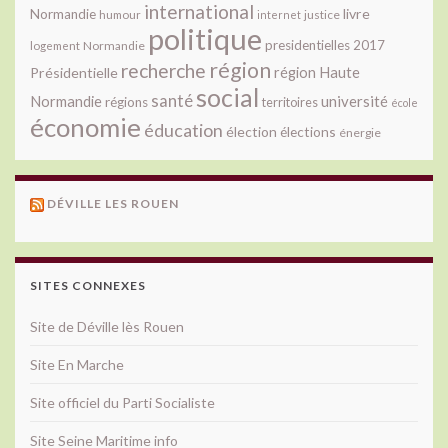
international
livre
Normandie
justice
humour
internet
politique
presidentielles 2017
Normandie
logement
région
recherche
Présidentielle
région Haute
social
santé
université
Normandie
régions
territoires
école
économie
éducation
élection
élections
énergie
DÉVILLE LES ROUEN
SITES CONNEXES
Site de Déville lès Rouen
Site En Marche
Site officiel du Parti Socialiste
Site Seine Maritime info