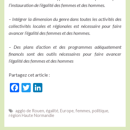
l’instauration de l’égalité des femmes et des hommes.
– Intégrer la dimension du genre dans toutes les activités des
collectivités locales et régionales est nécessaire pour faire
avancer l’égalité des femmes et des hommes.
– Des plans d’action et des programmes adéquatement
financés sont des outils nécessaires pour faire avancer
l’égalité des femmes et des hommes
Partagez cet article :
F
T
Li
ac
w
n
e
itt
ke
agglo de Rouen
,
égalité
,
Europe
,
femmes
,
politique
,
b
er
dI
région Haute Normandie
o
n