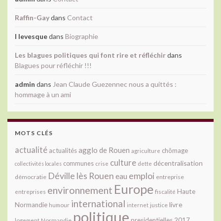
Raffin-Gay
dans
Contact
l levesque
dans
Biographie
Les blagues politiques qui font rire et réfléchir
dans
Blagues pour réfléchir !!!
admin
dans
Jean Claude Guezennec nous a quittés :
hommage à un ami
MOTS CLÉS
actualité
agglo de Rouen
actualités
chômage
agriculture
culture
décentralisation
communes
collectivités locales
crise
dette
Déville lès Rouen
emploi
eau
démocratie
entreprise
Europe
environnement
Haute
fiscalité
entreprises
international
livre
Normandie
justice
humour
internet
politique
presidentielles 2017
Normandie
logement