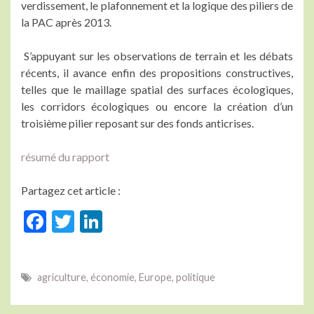
verdissement, le plafonnement et la logique des piliers de
la PAC après 2013.
S’appuyant sur les observations de terrain et les débats
récents, il avance enfin des propositions constructives,
telles que le maillage spatial des surfaces écologiques,
les corridors écologiques ou encore la création d’un
troisième pilier reposant sur des fonds anticrises.
résumé du rapport
Partagez cet article :
F
T
Li
ac
w
n
e
itt
ke
agriculture
,
économie
,
Europe
,
politique
b
er
dI
o
n