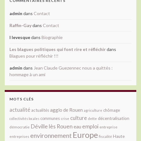
COMMENTAIRES RÉCENTS
admin
dans
Contact
Raffin-Gay
dans
Contact
l levesque
dans
Biographie
Les blagues politiques qui font rire et réfléchir
dans
Blagues pour réfléchir !!!
admin
dans
Jean Claude Guezennec nous a quittés :
hommage à un ami
MOTS CLÉS
actualité
agglo de Rouen
actualités
chômage
agriculture
culture
décentralisation
communes
collectivités locales
crise
dette
Déville lès Rouen
emploi
eau
démocratie
entreprise
Europe
environnement
Haute
fiscalité
entreprises