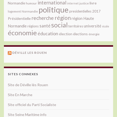
international
livre
Normandie
justice
humour
internet
politique
presidentielles 2017
Normandie
logement
région
recherche
Présidentielle
région Haute
social
santé
université
Normandie
régions
territoires
école
économie
éducation
élection
élections
énergie
DÉVILLE LES ROUEN
SITES CONNEXES
Site de Déville lès Rouen
Site En Marche
Site officiel du Parti Socialiste
Site Seine Maritime info