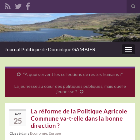
Tog
sear
Search for:
for
Journal Politique de Dominique GAMBIER
Togg
navig
“A quoi servent les collections de restes humains ?”
La jeunesse au cœur des politiques publiques, mais quelle
jeunesse ?
La réforme de la Politique Agricole
AVR
Commune va-t-elle dans la bonne
25
direction ?
Classé dans
Economie
,
Europe