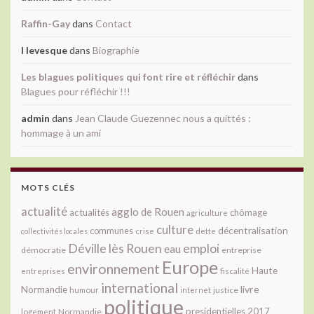
Raffin-Gay
dans
Contact
l levesque
dans
Biographie
Les blagues politiques qui font rire et réfléchir
dans
Blagues pour réfléchir !!!
admin
dans
Jean Claude Guezennec nous a quittés :
hommage à un ami
MOTS CLÉS
actualité
agglo de Rouen
actualités
chômage
agriculture
culture
décentralisation
communes
collectivités locales
crise
dette
Déville lès Rouen
emploi
eau
démocratie
entreprise
Europe
environnement
Haute
fiscalité
entreprises
international
livre
Normandie
justice
humour
internet
politique
presidentielles 2017
Normandie
logement