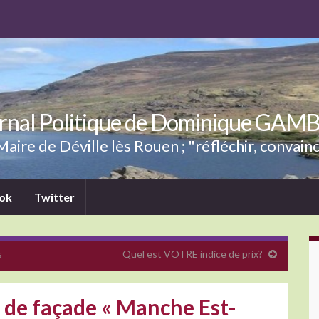
rnal Politique de Dominique GAM
aire de Déville lès Rouen ; "réfléchir, convainc
ok
Twitter
s
Quel est VOTRE indice de prix?
 de façade « Manche Est-