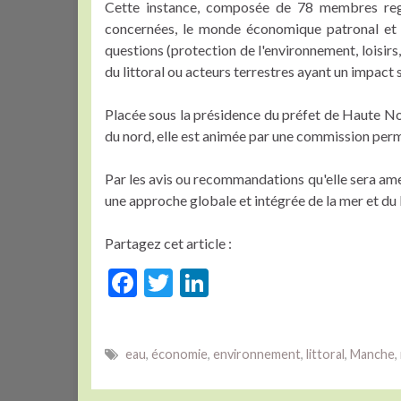
Cette instance, composée de 78 membres regrou
concernées, le monde économique patronal et s
questions (protection de l'environnement, loisirs,
du littoral ou acteurs terrestres ayant un impact s
Placée sous la présidence du préfet de Haute N
du nord, elle est animée par une commission perm
Par les avis ou recommandations qu'elle sera ame
une approche globale et intégrée de la mer et du 
Partagez cet article :
F
T
Li
ac
w
n
e
itt
ke
eau
,
économie
,
environnement
,
littoral
,
Manche
,
b
er
dI
o
n