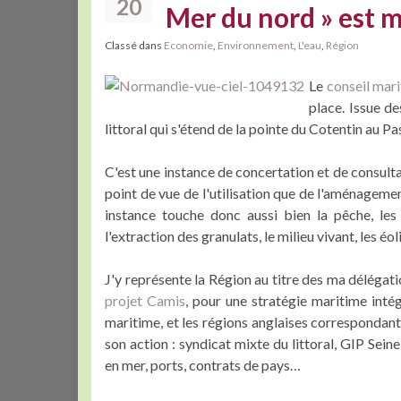
20
Mer du nord » est m
Classé dans
Economie
,
Environnement
,
L'eau
,
Région
Le
conseil mar
place. Issue d
littoral qui s'étend de la pointe du Cotentin au Pa
C'est une instance de concertation et de consultat
point de vue de l'utilisation que de l'aménagemen
instance touche donc aussi bien la pêche, les l
l'extraction des granulats, le milieu vivant, les éo
J'y représente la Région au titre des ma délégat
projet Camis
, pour une stratégie maritime inté
maritime, et les régions anglaises corresponda
son action : syndicat mixte du littoral, GIP Seine
en mer, ports, contrats de pays…