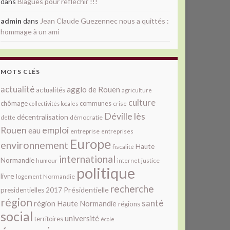
dans
Blagues pour réfléchir !!!
admin
dans
Jean Claude Guezennec nous a quittés :
hommage à un ami
MOTS CLÉS
actualité
agglo de Rouen
actualités
agriculture
culture
chômage
communes
collectivités locales
crise
Déville lès
décentralisation
démocratie
dette
Rouen
emploi
eau
entreprise
entreprises
Europe
environnement
Haute
fiscalité
international
Normandie
justice
humour
internet
politique
livre
Normandie
logement
recherche
Présidentielle
presidentielles 2017
région
santé
région Haute Normandie
régions
social
université
territoires
école