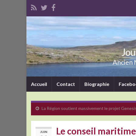
Jou
Ancien M
Accueil
Contact
Biographie
Facebo
La Région soutient massivement le projet Genesi
Le conseil maritime
JUIN