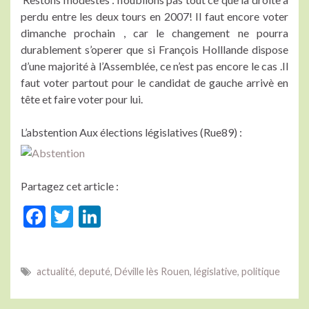
perdu entre les deux tours en 2007! Il faut encore voter
dimanche prochain , car le changement ne pourra
durablement s’operer que si François Holllande dispose
d’une majorité à l’Assemblée, ce n’est pas encore le cas .Il
faut voter partout pour le candidat de gauche arrivè en
tête et faire voter pour lui.
L’abstention Aux élections législatives (Rue89) :
Partagez cet article :
F
T
Li
ac
w
n
e
itt
ke
actualité
,
deputé
,
Déville lès Rouen
,
législative
,
politique
b
er
dI
o
n