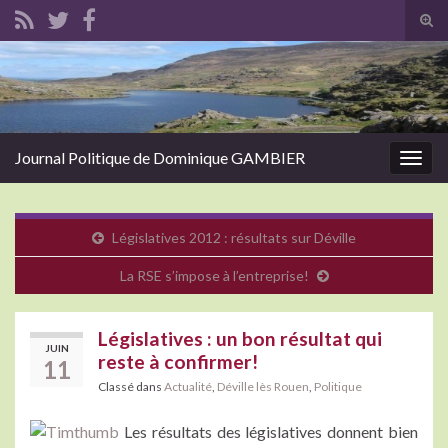
Tog
sear
Search for:
for
Journal Politique de Dominique GAMBIER
Togg
navig
Législatives 2012 : résultats sur Déville
La RSE s’impose à l’entreprise!
Législatives : un bon résultat qui
JUIN
reste à confirmer!
11
Classé dans
Actualité
,
Déville lès Rouen
,
Politique
Les résultats des législatives donnent bien