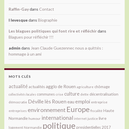
Raffin-Gay
dans
Contact
l levesque
dans
Biographie
Les blagues politiques qui font rire et réfléchir
dans
Blagues pour réfléchir !!!
admin
dans
Jean Claude Guezennec nous a quittés :
hommage à un ami
MOTS CLÉS
actualité
agglo de Rouen
actualités
chômage
agriculture
culture
décentralisation
communes
collectivités locales
crise
dette
Déville lès Rouen
emploi
eau
démocratie
entreprise
Europe
environnement
Haute
fiscalité
entreprises
international
livre
Normandie
justice
humour
internet
politique
presidentielles 2017
Normandie
logement