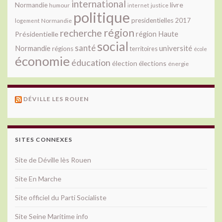
international
livre
Normandie
justice
humour
internet
politique
presidentielles 2017
Normandie
logement
région
recherche
Présidentielle
région Haute
social
santé
université
Normandie
régions
territoires
école
économie
éducation
élection
élections
énergie
DÉVILLE LES ROUEN
SITES CONNEXES
Site de Déville lès Rouen
Site En Marche
Site officiel du Parti Socialiste
Site Seine Maritime info