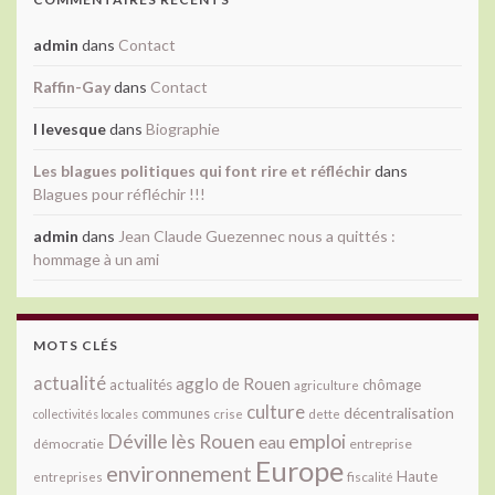
admin
dans
Contact
Raffin-Gay
dans
Contact
l levesque
dans
Biographie
Les blagues politiques qui font rire et réfléchir
dans
Blagues pour réfléchir !!!
admin
dans
Jean Claude Guezennec nous a quittés :
hommage à un ami
MOTS CLÉS
actualité
agglo de Rouen
actualités
chômage
agriculture
culture
décentralisation
communes
collectivités locales
crise
dette
Déville lès Rouen
emploi
eau
démocratie
entreprise
Europe
environnement
Haute
fiscalité
entreprises