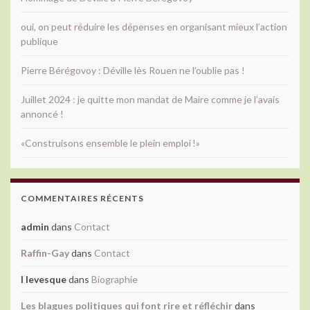
oui, on peut réduire les dépenses en organisant mieux l’action
publique
Pierre Bérégovoy : Déville lès Rouen ne l’oublie pas !
Juillet 2024 : je quitte mon mandat de Maire comme je l’avais
annoncé !
«Construisons ensemble le plein emploi !»
COMMENTAIRES RÉCENTS
admin
dans
Contact
Raffin-Gay
dans
Contact
l levesque
dans
Biographie
Les blagues politiques qui font rire et réfléchir
dans