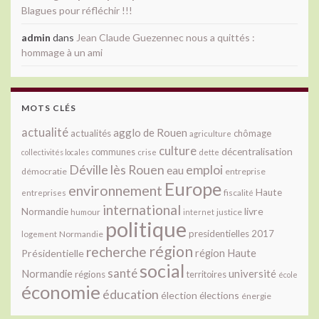
Blagues pour réfléchir !!!
admin
dans
Jean Claude Guezennec nous a quittés :
hommage à un ami
MOTS CLÉS
actualité
agglo de Rouen
actualités
chômage
agriculture
culture
décentralisation
communes
collectivités locales
crise
dette
Déville lès Rouen
emploi
eau
démocratie
entreprise
Europe
environnement
Haute
fiscalité
entreprises
international
livre
Normandie
justice
humour
internet
politique
presidentielles 2017
Normandie
logement
région
recherche
Présidentielle
région Haute
social
santé
université
Normandie
régions
territoires
école
économie
éducation
élection
élections
énergie