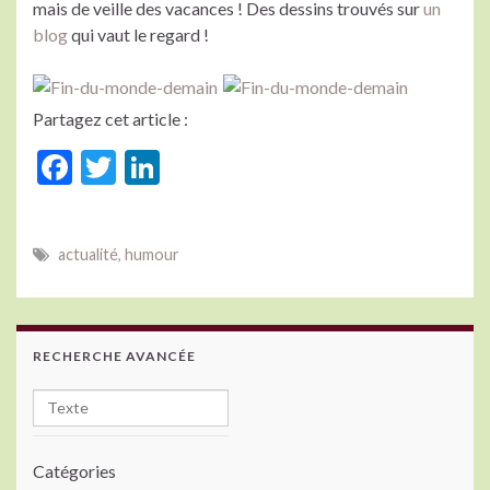
mais de veille des vacances ! Des dessins trouvés sur
un
blog
qui vaut le regard !
Partagez cet article :
F
T
Li
ac
w
n
e
itt
ke
actualité
,
humour
b
er
dI
o
n
o
RECHERCHE AVANCÉE
k
Catégories