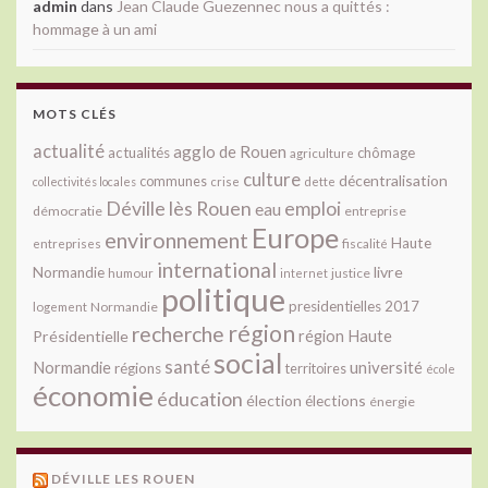
admin
dans
Jean Claude Guezennec nous a quittés :
hommage à un ami
MOTS CLÉS
actualité
agglo de Rouen
actualités
chômage
agriculture
culture
décentralisation
communes
collectivités locales
crise
dette
Déville lès Rouen
emploi
eau
démocratie
entreprise
Europe
environnement
Haute
fiscalité
entreprises
international
livre
Normandie
justice
humour
internet
politique
presidentielles 2017
Normandie
logement
région
recherche
Présidentielle
région Haute
social
santé
université
Normandie
régions
territoires
école
économie
éducation
élection
élections
énergie
DÉVILLE LES ROUEN