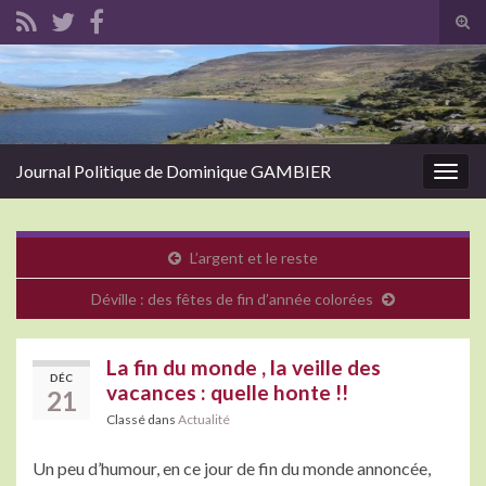
Tog
sear
Search for:
for
Journal Politique de Dominique GAMBIER
Togg
navig
L’argent et le reste
Déville : des fêtes de fin d’année colorées
La fin du monde , la veille des
DÉC
vacances : quelle honte !!
21
Classé dans
Actualité
Un peu d’humour, en ce jour de fin du monde annoncée,