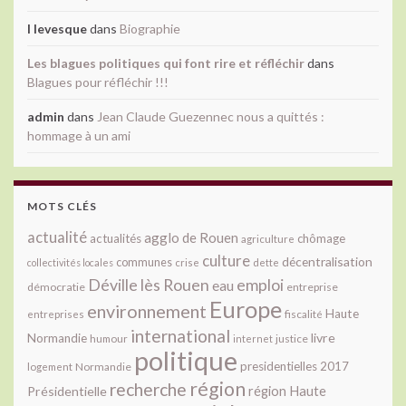
l levesque
dans
Biographie
Les blagues politiques qui font rire et réfléchir
dans
Blagues pour réfléchir !!!
admin
dans
Jean Claude Guezennec nous a quittés :
hommage à un ami
MOTS CLÉS
actualité
agglo de Rouen
actualités
chômage
agriculture
culture
décentralisation
communes
collectivités locales
crise
dette
Déville lès Rouen
emploi
eau
démocratie
entreprise
Europe
environnement
Haute
fiscalité
entreprises
international
livre
Normandie
justice
humour
internet
politique
presidentielles 2017
Normandie
logement
région
recherche
Présidentielle
région Haute