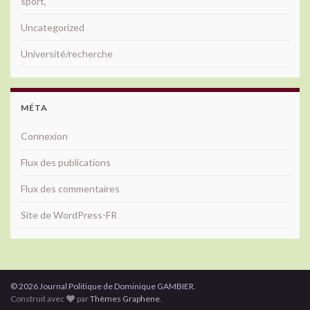
sport,
Uncategorized
Université/recherche
MÉTA
Connexion
Flux des publications
Flux des commentaires
Site de WordPress-FR
© 2026 Journal Politique de Dominique GAMBIER.
Construit avec
par
Thèmes Graphene
.