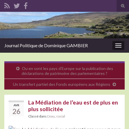
Tog
sear
Search for:
for
Journal Politique de Dominique GAMBIER
Togg
navig
Ou en sont les pays d’Europe sur la publication des
déclarations de patrimoine des parlementaires ?
Un transfert partiel des Fonds européens aux Régions
La Médiation de l’eau est de plus en
AVR
plus sollicitée
26
Classé dans
L'eau
,
social