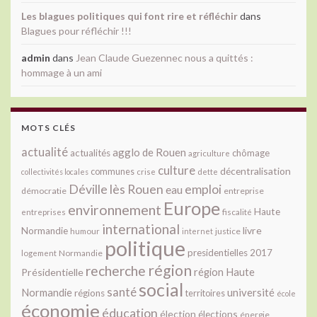
Les blagues politiques qui font rire et réfléchir
dans
Blagues pour réfléchir !!!
admin
dans
Jean Claude Guezennec nous a quittés :
hommage à un ami
MOTS CLÉS
actualité
agglo de Rouen
actualités
chômage
agriculture
culture
décentralisation
communes
collectivités locales
crise
dette
Déville lès Rouen
emploi
eau
démocratie
entreprise
Europe
environnement
Haute
fiscalité
entreprises
international
livre
Normandie
justice
humour
internet
politique
presidentielles 2017
Normandie
logement
région
recherche
Présidentielle
région Haute
social
santé
université
Normandie
régions
territoires
école
économie
éducation
élection
élections
énergie