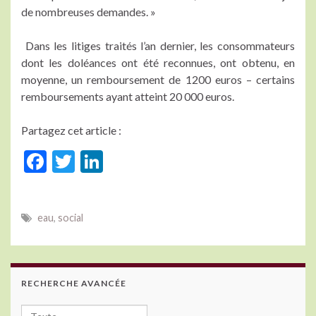
de nombreuses demandes. »
Dans les litiges traités l’an dernier, les consommateurs
dont les doléances ont été reconnues, ont obtenu, en
moyenne, un remboursement de 1200 euros – certains
remboursements ayant atteint 20 000 euros.
Partagez cet article :
F
T
Li
ac
w
n
e
itt
ke
eau
,
social
b
er
dI
o
n
o
RECHERCHE AVANCÉE
k