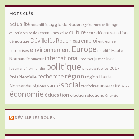
MOTS CLÉS
actualité
agglo de Rouen
actualités
chômage
agriculture
culture
décentralisation
communes
collectivités locales
crise
dette
Déville lès Rouen
emploi
eau
démocratie
entreprise
Europe
environnement
Haute
fiscalité
entreprises
international
livre
Normandie
justice
humour
internet
politique
presidentielles 2017
Normandie
logement
région
recherche
Présidentielle
région Haute
social
santé
université
Normandie
régions
territoires
école
économie
éducation
élection
élections
énergie
DÉVILLE LES ROUEN