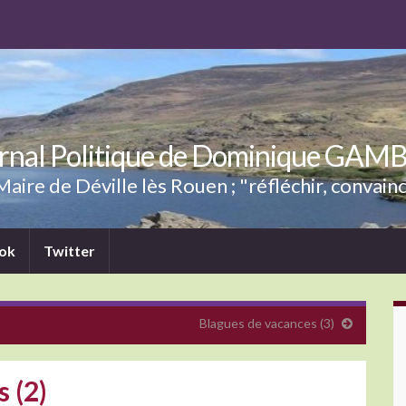
rnal Politique de Dominique GAM
aire de Déville lès Rouen ; "réfléchir, convainc
ok
Twitter
Blagues de vacances (3)
 (2)