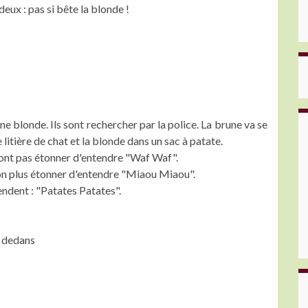
eux : pas si bête la blonde !
ne blonde. Ils sont rechercher par la police. La brune va se
litière de chat et la blonde dans un sac à patate.
e sont pas étonner d'entendre "Waf Waf".
t non plus étonner d'entendre "Miaou Miaou".
tendent : "Patates Patates".
en dedans