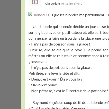
03
Classé dans
Actualité
,
divers
Que les blondes me pardonnent …m
— Une blonde qui s'ennuie décide un jour de se tr
sur la glace avec un petit tabouret, elle sort to
commencer à faire un trou dans la glace, une gros
– Il n'y a pas de poisson sous la glace !
Surprise, elle se dit qu'elle rêve. Elle prend s
mètres ou elle se réinstalle et recommence à fai
grosse voix:
– Il n'y a pas de poissons sous la glace !
Pétrifiée, elle lève la tête et dit :
– Dieu, c'est vous ? Êtes-vous là ?
Et la voix répond:
– Non pétasse, c'est le Directeur de la patinoire !
— Raymond reçoit un coup de fil de sa blonde préf
– "J'ai besoin de ton aide, Raymond."