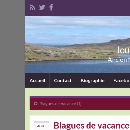
Jou
Ancien M
Accueil
Contact
Biographie
Facebo
Blagues de Vacance (1)
Blagues de vacances
AOÛT