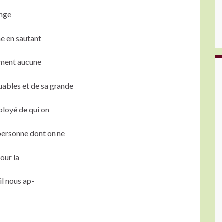
onge
me en sautant
lument aucune
uables et de sa grande
ployé de qui on
 personne dont on ne
pour la
il nous ap-