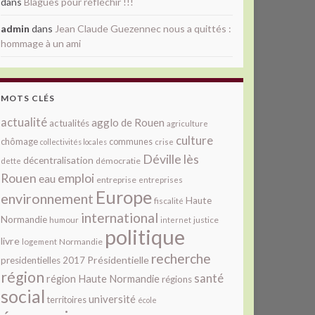
dans
Blagues pour réfléchir !!!
admin
dans
Jean Claude Guezennec nous a quittés :
hommage à un ami
MOTS CLÉS
actualité
agglo de Rouen
actualités
agriculture
culture
chômage
communes
collectivités locales
crise
Déville lès
décentralisation
démocratie
dette
Rouen
emploi
eau
entreprise
entreprises
Europe
environnement
Haute
fiscalité
international
Normandie
justice
humour
internet
politique
livre
Normandie
logement
recherche
Présidentielle
presidentielles 2017
région
santé
région Haute Normandie
régions
social
université
territoires
école