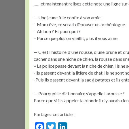
……et maintenant relisez cette note une ligne sur d
— Une jeune fille confie à son amie :
– Mon rêve, ce serait d’épouser un archéologue.
– Ah bon ? Et pourquoi ?
– Parce que plus on vieillit, plus il vous aime.
— C'est l'histoire d'une rousse, d'une brune et d'u
cacher dans une niche de chien, la rousse dans une 
– La police passe devant la niche de chien. Ils n
-Ils passent devant la litière de chat. Ils ne son
-Puis ils passent devant la sac à patates et ils en
— Pourquoi le dictionnaire s'appelle Larousse ?
Parce que si il s'appeler la blonde il n'y aurais ri
Partagez cet article :
F
T
Li