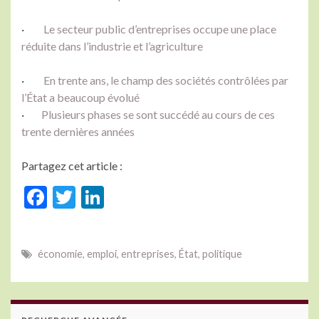
·
Le secteur public d’entreprises occupe une place
réduite dans l’industrie et l’agriculture
·
En trente ans, le champ des sociétés contrôlées par
l’État a beaucoup évolué
·
Plusieurs phases se sont succédé au cours de ces
trente dernières années
Partagez cet article :
F
T
Li
ac
w
n
e
itt
ke
économie
,
emploi
,
entreprises
,
État
,
politique
b
er
dI
o
n
o