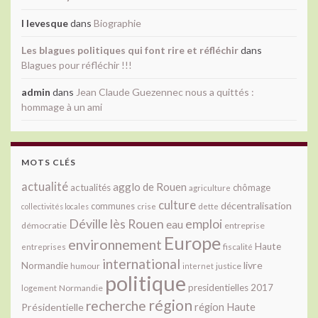
l levesque
dans
Biographie
Les blagues politiques qui font rire et réfléchir
dans
Blagues pour réfléchir !!!
admin
dans
Jean Claude Guezennec nous a quittés :
hommage à un ami
MOTS CLÉS
actualité
agglo de Rouen
actualités
chômage
agriculture
culture
décentralisation
communes
collectivités locales
crise
dette
Déville lès Rouen
emploi
eau
démocratie
entreprise
Europe
environnement
Haute
fiscalité
entreprises
international
livre
Normandie
justice
humour
internet
politique
presidentielles 2017
Normandie
logement
région
recherche
Présidentielle
région Haute