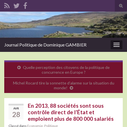
Tog
sear
Search for:
for
Journal Politique de Dominique GAMBIER
Togg
navig
Quelle perception des citoyens de la politique de
concurrence en Europe ?
Michel Rocard tire la sonnette d’alarme sur la situation du
monde!
En 2013, 88 sociétés sont sous
AVR
contrôle direct de l’État et
28
emploient plus de 800 000 salariés
Classé dans
Economie
,
Politique