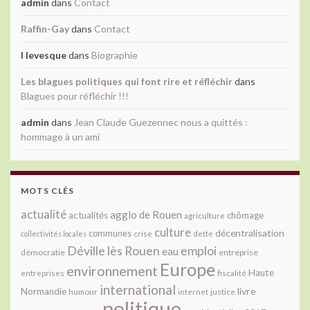
admin
dans
Contact
Raffin-Gay
dans
Contact
l levesque
dans
Biographie
Les blagues politiques qui font rire et réfléchir
dans
Blagues pour réfléchir !!!
admin
dans
Jean Claude Guezennec nous a quittés :
hommage à un ami
MOTS CLÉS
actualité
agglo de Rouen
actualités
chômage
agriculture
culture
décentralisation
communes
collectivités locales
crise
dette
Déville lès Rouen
emploi
eau
démocratie
entreprise
Europe
environnement
Haute
fiscalité
entreprises
international
livre
Normandie
justice
humour
internet
politique