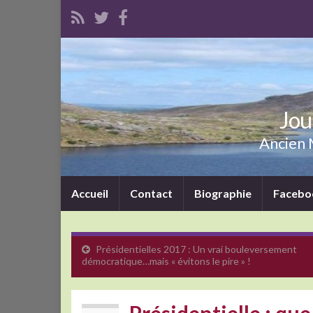
Jou
Ancien M
Accueil
Contact
Biographie
Facebo
Présidentielles 2017 : Un vrai bouleversement
démocratique…mais « évitons le pire » !