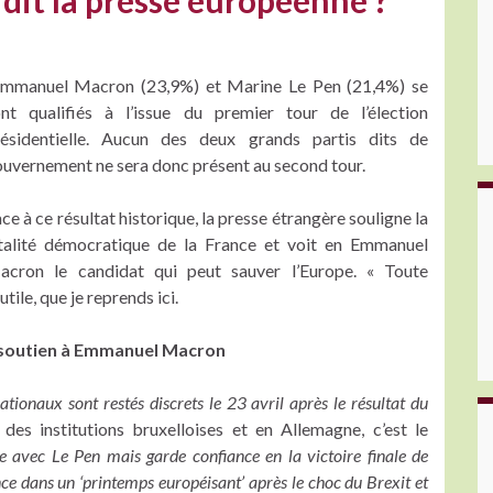
 dit la presse européenne ?
mmanuel Macron (23,9%) et Marine Le Pen (21,4%) se
nt qualifiés à l’issue du premier tour de l’élection
résidentielle. Aucun des deux grands partis dits de
uvernement ne sera donc présent au second tour.
ce à ce résultat historique, la presse étrangère souligne la
talité démocratique de la France et voit en Emmanuel
acron le candidat qui peut sauver l’Europe. « Toute
utile, que je reprends ici.
 soutien à Emmanuel Macron
ationaux sont restés discrets le 23 avril après le résultat du
 des institutions bruxelloises et en Allemagne, c’est le
e avec Le Pen mais garde confiance en la victoire finale de
ce dans un ‘printemps européisant’ après le choc du Brexit et