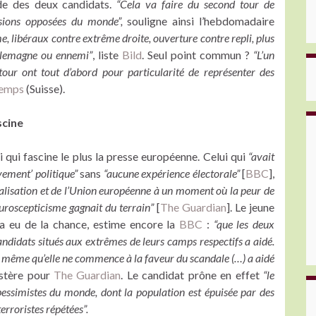
nde des deux candidats.
“Cela va faire du second tour de
isions opposées du monde”,
souligne ainsi l’hebdomadaire
libéraux contre extrême droite, ouverture contre repli, plus
Allemagne ou ennemi”
, liste
Bild
. Seul point commun ?
“L’un
ur ont tout d’abord pour particularité de représenter des
Temps
(Suisse).
scine
ui fascine le plus la presse européenne. Celui qui
“avait
ement’ politique”
sans
“aucune expérience électorale”
[
BBC
],
dialisation et de l’Union européenne à un moment où la peur de
euroscepticisme gagnait du terrain”
[
The Guardian
]. Le jeune
 a eu de la chance, estime encore la
BBC
:
“que les deux
andidats situés aux extrêmes de leurs camps respectifs a aidé.
 même qu’elle ne commence à la faveur du scandale (…) a aidé
stère pour
The Guardian
. Le candidat prône en effet
“le
pessimistes du monde, dont la population est épuisée par des
rroristes répétées”.