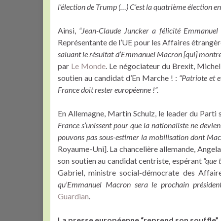
l’élection de Trump (…) C’est la quatrième élection en
Ainsi,
“Jean-Claude Juncker a félicité Emmanuel 
Représentante de l’UE pour les Affaires étrangère
saluant le résultat d’Emmanuel Macron [qui] montrent 
par
Le Monde
. Le négociateur du Brexit, Miche
soutien au candidat d’En Marche ! :
“Patriote et
France doit rester européenne !”.
En Allemagne, Martin Schulz, le leader du Parti 
France s’unissent pour que la nationaliste ne devien
pouvons pas sous-estimer la mobilisation dont Mac
Royaume-Uni]. La chancelière allemande, Angela
son soutien au candidat centriste, espérant
“que 
Gabriel, ministre social-démocrate des Affaire
qu’Emmanuel Macron sera le prochain président
Guardian
.
La presse européenne “reprend son souffle”