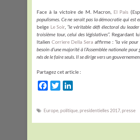
Face à la victoire de M. Macron,
El Pais
(Esp
populismes. Ce ne serait pas la démocratie qui est en
belge
Le Soir
,
“le véritable défi électoral du lead
troisième tour, celui des législatives”.
Regardant lui
Italien
Corriere Della Sera
affirme :
“la vie pour 
besoin d’une majorité à l’Assemblée nationale pour gou
nés de le faire seuls. Il se dirige vers un gouvernement
Partagez cet article :
F
T
Li
ac
w
n
e
itt
ke
Europe
,
politique
,
presidentielles 2017
,
presse
b
er
dI
o
n
o