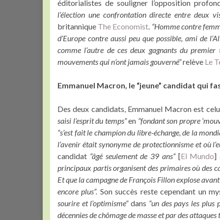
éditorialistes de souligner l’opposition profo
l’élection une confrontation directe entre deux v
britannique
The Economist
.
“Homme contre femme, 
d’Europe contre aussi peu que possible, ami de l’
comme l’autre de ces deux gagnants du premier to
mouvements qui n’ont jamais gouverné”
relève
Le 
Emmanuel Macron, le “jeune” candidat qui fa
Des deux candidats, Emmanuel Macron est celui q
saisi l’esprit du temps”
en
“fondant son propre ‘mouv
“s’est fait le champion du libre-échange, de la mon
l’avenir était synonyme de protectionnisme et où l’
candidat
“âgé seulement de 39 ans”
[
El Mundo
]
principaux partis organisent des primaires où des c
Et que la campagne de François Fillon explose avant
encore plus”.
Son succès reste cependant un my
sourire et l’optimisme”
dans
“un des pays les plus 
décennies de chômage de masse et par des attaques te