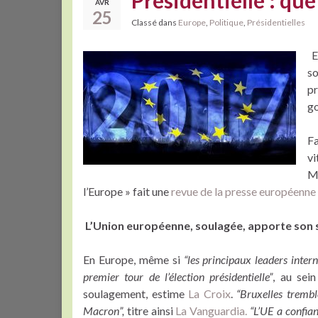
Présidentielle : que
AVR
25
Classé dans
Europe
,
Politique
,
Présidentielles
E
so
p
go
Fa
vi
M
l’Europe » fait une
revue de la presse européenne
L’Union européenne, soulagée, apporte son
En Europe, même si
“les principaux leaders intern
premier tour de l’élection présidentielle”
, au sein
soulagement, estime
La Croix
.
“Bruxelles trembl
Macron”,
titre ainsi
La Vanguardia.
“L’UE a confian