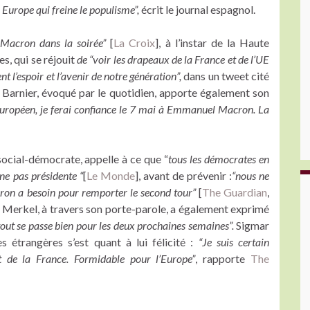
 Europe qui freine le populisme”,
écrit le journal espagnol.
Macron dans la soirée”
[
La Croix
], à l’instar de la Haute
s, qui se réjouit
de “voir les drapeaux de la France et de l’UE
l’espoir et l’avenir de notre génération”,
dans un tweet cité
l Barnier, évoqué par le quotidien, apporte également son
 européen, je ferai confiance le 7 mai à Emmanuel Macron. La
social-démocrate, appelle à ce que “
tous les démocrates en
ne pas présidente “
[
Le Monde
], avant de prévenir :
“nous ne
ron a besoin pour remporter le second tour”
[
The Guardian
,
 Merkel, à travers son porte-parole, a également exprimé
tout se passe bien pour les deux prochaines semaines”.
Sigmar
s étrangères s’est quant à lui félicité :
“Je suis certain
 de la France. Formidable pour l’Europe”
, rapporte
The