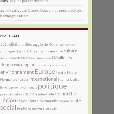
dans
Blagues pour réfléchir !!!
admin
dans
Jean Claude Guezennec nous a quittés :
hommage à un ami
MOTS CLÉS
actualité
agglo de Rouen
actualités
agriculture
culture
chômage
communes
collectivités locales
crise
Déville lès
décentralisation
démocratie
dette
Rouen
emploi
eau
entreprise
entreprises
Europe
environnement
Haute
fiscalité
international
Normandie
justice
humour
internet
politique
livre
Normandie
logement
recherche
Présidentielle
presidentielles 2017
région
santé
région Haute Normandie
régions
social
université
territoires
école