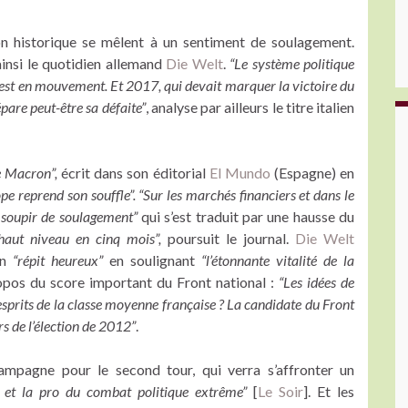
ion historique se mêlent à un sentiment de soulagement.
insi le quotidien allemand
Die Welt
.
“Le système politique
e est en mouvement. Et 2017, qui devait marquer la victoire du
pare peut-être sa défaite”
, analyse par ailleurs le titre italien
e Macron”,
écrit dans son éditorial
El Mundo
(Espagne) en
ope reprend son souffle”.
“Sur les marchés financiers et dans le
 soupir de soulagement”
qui s’est traduit par une hausse du
 haut niveau en cinq mois”,
poursuit le journal.
Die Welt
un
“répit heureux”
en soulignant
“l’étonnante vitalité de la
propos du score important du Front national :
“Les idées de
esprits de la classe moyenne française ? La candidate du Front
rs de l’élection de 2012”
.
mpagne pour le second tour, qui verra s’affronter un
e et la pro du combat politique extrême”
[
Le Soir
]. Et les