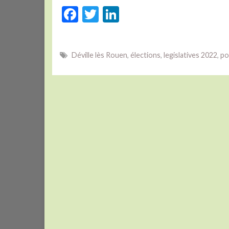
F
T
Li
ac
w
n
e
itt
ke
Déville lès Rouen
,
élections
,
legislatives 2022
,
po
b
er
dI
o
n
o
k