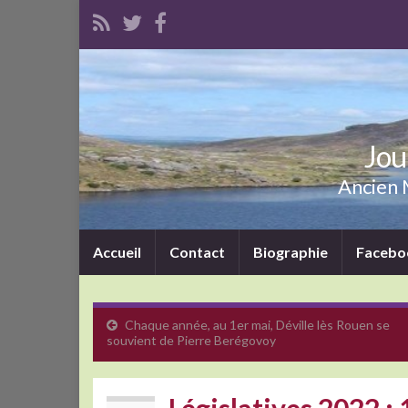
Jou
Ancien M
Accueil
Contact
Biographie
Facebo
Chaque année, au 1er mai, Déville lès Rouen se
souvient de Pierre Berégovoy