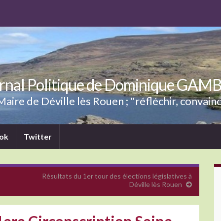
rnal Politique de Dominique GAM
aire de Déville lès Rouen ; "réfléchir, convainc
ok
Twitter
Résultats du 1er tour des élections législatives à
Déville lès Rouen