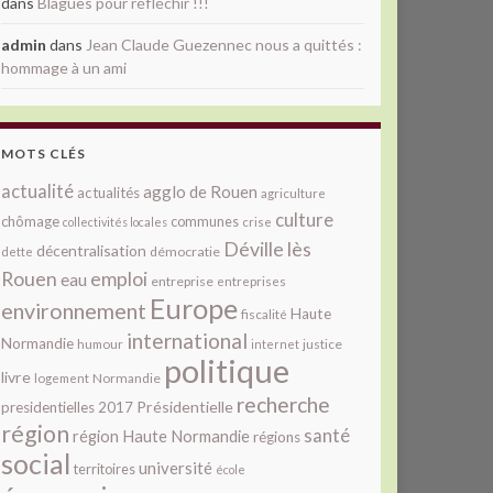
dans
Blagues pour réfléchir !!!
admin
dans
Jean Claude Guezennec nous a quittés :
hommage à un ami
MOTS CLÉS
actualité
agglo de Rouen
actualités
agriculture
culture
chômage
communes
collectivités locales
crise
Déville lès
décentralisation
démocratie
dette
Rouen
emploi
eau
entreprise
entreprises
Europe
environnement
Haute
fiscalité
international
Normandie
justice
humour
internet
politique
livre
Normandie
logement
recherche
Présidentielle
presidentielles 2017
région
santé
région Haute Normandie
régions
social
université
territoires
école