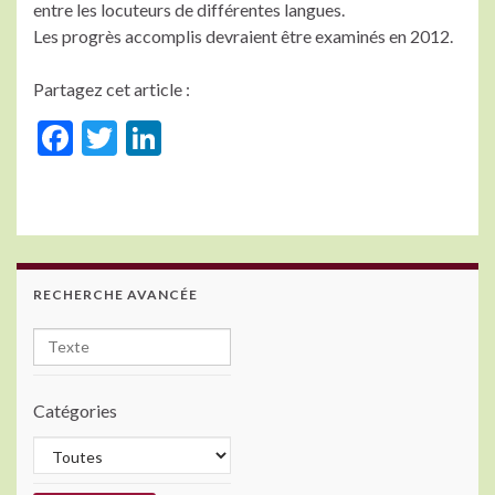
entre les locuteurs de différentes langues.
Les progrès accomplis devraient être examinés en 2012.
Partagez cet article :
F
T
Li
ac
w
n
e
itt
ke
b
er
dI
o
n
RECHERCHE AVANCÉE
o
k
Catégories