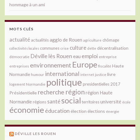
hommage à un ami
MOTS CLÉS
actualité
agglo de Rouen
actualités
chômage
agriculture
culture
décentralisation
communes
collectivités locales
crise
dette
Déville lès Rouen
emploi
eau
démocratie
entreprise
Europe
environnement
Haute
fiscalité
entreprises
international
livre
Normandie
justice
humour
internet
politique
presidentielles 2017
Normandie
logement
région
recherche
Présidentielle
région Haute
social
santé
université
Normandie
régions
territoires
école
économie
éducation
élection
élections
énergie
DÉVILLE LES ROUEN