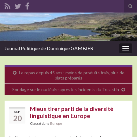
Tog
sear
Search for:
for
Journal Politique de Dominique GAMBIER
Togg
navig
Le repas depuis 45 ans : moins de produits frais, plus de
plats préparés
Sondage sur le nucléaire après les incidents du Tricastin
Mieux tirer parti de la diversité
SEP
linguistique en Europe
20
Classé dans
Europe