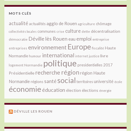
MOTS CLÉS
actualité
agglo de Rouen
actualités
chômage
agriculture
culture
décentralisation
communes
collectivités locales
crise
dette
Déville lès Rouen
emploi
eau
démocratie
entreprise
Europe
environnement
Haute
fiscalité
entreprises
international
livre
Normandie
justice
humour
internet
politique
presidentielles 2017
Normandie
logement
région
recherche
Présidentielle
région Haute
social
santé
université
Normandie
régions
territoires
école
économie
éducation
élection
élections
énergie
DÉVILLE LES ROUEN