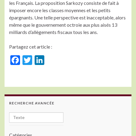
les Français. La proposition Sarkozy consiste de fait à
imposer encore les classes moyennes et les petits
épargnants. Une telle perspective est inacceptable, alors
même que le gouvernement octroie aux plus aisés 13
milliards d’allègements fiscaux tous les ans.
Partagez cet article :
F
T
Li
ac
w
n
e
itt
ke
b
er
dI
o
n
RECHERCHE AVANCÉE
o
k
Catégories