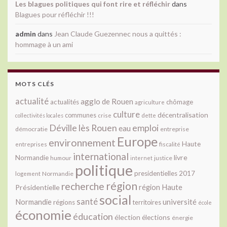
Les blagues politiques qui font rire et réfléchir
dans
Blagues pour réfléchir !!!
admin
dans
Jean Claude Guezennec nous a quittés :
hommage à un ami
MOTS CLÉS
actualité
agglo de Rouen
actualités
chômage
agriculture
culture
décentralisation
communes
collectivités locales
crise
dette
Déville lès Rouen
emploi
eau
démocratie
entreprise
Europe
environnement
Haute
fiscalité
entreprises
international
livre
Normandie
justice
humour
internet
politique
presidentielles 2017
Normandie
logement
région
recherche
Présidentielle
région Haute
social
santé
université
Normandie
régions
territoires
école
économie
éducation
élection
élections
énergie