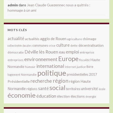
admin
dans
Jean Claude Guezennec nous a quittés :
hommage à un ami
MOTS CLÉS
actualité
agglo de Rouen
actualités
chômage
agriculture
culture
décentralisation
communes
collectivités locales
crise
dette
Déville lès Rouen
emploi
eau
démocratie
entreprise
Europe
environnement
Haute
fiscalité
entreprises
international
livre
Normandie
justice
humour
internet
politique
presidentielles 2017
Normandie
logement
région
recherche
Présidentielle
région Haute
social
santé
université
Normandie
régions
territoires
école
économie
éducation
élection
élections
énergie