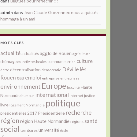
dans
Blagues pour réfléchir !!!
admin
dans
Jean Claude Guezennec nous a quittés :
hommage à un ami
MOTS CLÉS
actualité
agglo de Rouen
actualités
agriculture
culture
chômage
communes
collectivités locales
crise
Déville lès
décentralisation
démocratie
dette
Rouen
emploi
eau
entreprise
entreprises
Europe
environnement
Haute
fiscalité
international
Normandie
justice
humour
internet
politique
livre
Normandie
logement
recherche
Présidentielle
presidentielles 2017
région
santé
région Haute Normandie
régions
social
université
territoires
école