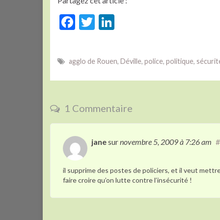
Partagez cet article :
F
T
Li
ac
w
n
e
itt
ke
agglo de Rouen
,
Déville
,
police
,
politique
,
sécurit
b
er
dI
o
n
o
1 Commentaire
k
jane
sur
novembre 5, 2009
à 7:26 am
#
il supprime des postes de policiers, et il veut mettre
faire croire qu’on lutte contre l’insécurité !