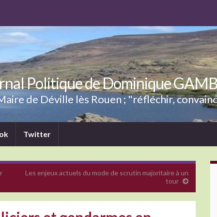
rnal Politique de Dominique GAM
aire de Déville lès Rouen ; "réfléchir, convainc
ok
Twitter
r
Les enjeux actuels du mode de scrutin majoritaire à un
tour