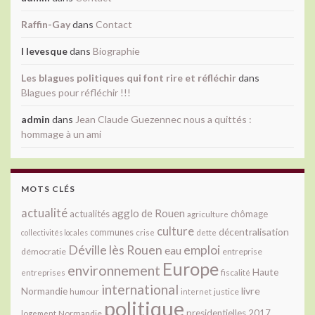
Raffin-Gay
dans
Contact
l levesque
dans
Biographie
Les blagues politiques qui font rire et réfléchir
dans
Blagues pour réfléchir !!!
admin
dans
Jean Claude Guezennec nous a quittés :
hommage à un ami
MOTS CLÉS
actualité
agglo de Rouen
actualités
chômage
agriculture
culture
décentralisation
communes
collectivités locales
crise
dette
Déville lès Rouen
emploi
eau
démocratie
entreprise
Europe
environnement
Haute
fiscalité
entreprises
international
livre
Normandie
justice
humour
internet
politique
presidentielles 2017
Normandie
logement