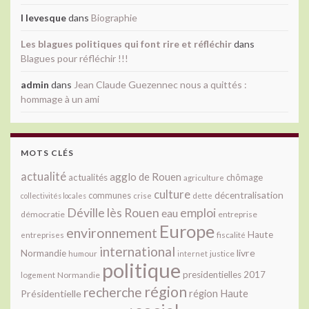
l levesque
dans
Biographie
Les blagues politiques qui font rire et réfléchir
dans
Blagues pour réfléchir !!!
admin
dans
Jean Claude Guezennec nous a quittés :
hommage à un ami
MOTS CLÉS
actualité
agglo de Rouen
actualités
chômage
agriculture
culture
décentralisation
communes
collectivités locales
crise
dette
Déville lès Rouen
emploi
eau
démocratie
entreprise
Europe
environnement
Haute
fiscalité
entreprises
international
livre
Normandie
justice
humour
internet
politique
presidentielles 2017
Normandie
logement
région
recherche
Présidentielle
région Haute