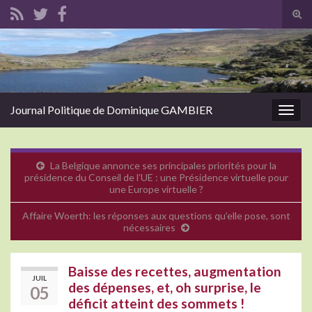
Tog
sear
Search for:
for
Journal Politique de Dominique GAMBIER
Togg
navig
La Belgique annonce ses principales priorités pour la
présidence du Conseil de l’UE : une Présidence virtuelle pour
une Europe virtuelle ?
Affaire Woerth: les réponses aux questions qu’elle pose, sont
nécessaires
Baisse des recettes, augmentation
JUIL
des dépenses, et, oh surprise, le
05
déficit atteint des sommets !