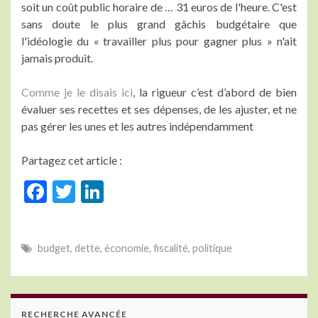
soit un coût public horaire de … 31 euros de l'heure. C'est
sans doute le plus grand gâchis budgétaire que
l'idéologie du « travailler plus pour gagner plus » n'ait
jamais produit.
Comme je le disais ici
, la rigueur c’est d’abord de bien
évaluer ses recettes et ses dépenses, de les ajuster, et ne
pas gérer les unes et les autres indépendamment
Partagez cet article :
F
T
Li
ac
w
n
e
itt
ke
budget
,
dette
,
économie
,
fiscalité
,
politique
b
er
dI
o
n
o
RECHERCHE AVANCÉE