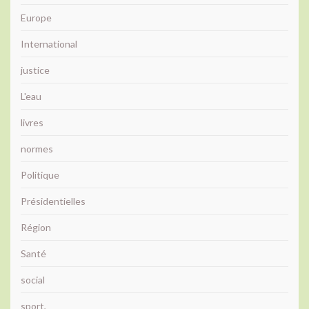
Europe
International
justice
L'eau
livres
normes
Politique
Présidentielles
Région
Santé
social
sport,