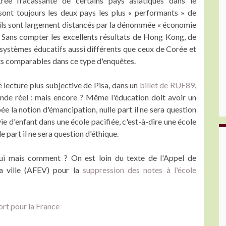
trée fracassante de certains pays asiatiques dans le
 sont toujours les deux pays les plus « performants » de
ils sont largement distancés par la dénommée « économie
. Sans compter les excellents résultats de Hong Kong, de
 systèmes éducatifs aussi différents que ceux de Corée et
ats comparables dans ce type d'enquêtes.
 lecture plus subjective de Pisa, dans un
billet de RUE89
,
onde réel : mais encore ? Même l'éducation doit avoir un
e la notion d'émancipation, nulle part il ne sera question
ie d'enfant dans une école pacifiée, c'est-à-dire une école
 part il ne sera question d'éthique.
 oui mais comment ? On est loin du texte de l'Appel de
la ville (AFEV) pour la
suppression des notes à l'école
ort pour la France