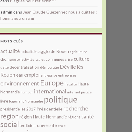
dans
Blagues pour réfléchir !!!
admin
dans
Jean Claude Guezennec nous a quittés :
hommage à un ami
MOTS CLÉS
actualité
agglo de Rouen
actualités
agriculture
culture
chômage
communes
collectivités locales
crise
Déville lès
décentralisation
démocratie
dette
Rouen
emploi
eau
entreprise
entreprises
Europe
environnement
Haute
fiscalité
international
Normandie
justice
humour
internet
politique
livre
Normandie
logement
recherche
Présidentielle
presidentielles 2017
région
santé
région Haute Normandie
régions
social
université
territoires
école