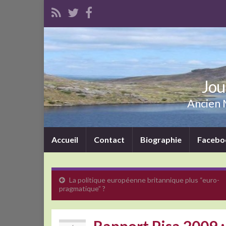
Jou
Ancien M
Accueil
Contact
Biographie
Facebo
La politique européenne britannique plus “euro-
pragmatique” ?