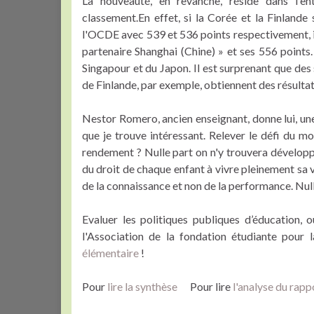
La nouveauté, en revanche, réside dans l'en
classement.En effet, si la Corée et la Finlande
l'OCDE avec 539 et 536 points respectivement, 
partenaire Shanghai (Chine) » et ses 556 points
Singapour et du Japon. Il est surprenant que des
de Finlande, par exemple, obtiennent des résult
Nestor Romero, ancien enseignant, donne lui, une
que je trouve intéressant. Relever le défi du m
rendement ? Nulle part on n'y trouvera développé
du droit de chaque enfant à vivre pleinement sa v
de la connaissance et non de la performance. Nulle
Evaluer les politiques publiques d’éducation,
l'Association de la fondation étudiante pour 
élémentaire
!
Pour
lire la synthèse
Pour lire
l'analyse du rapp