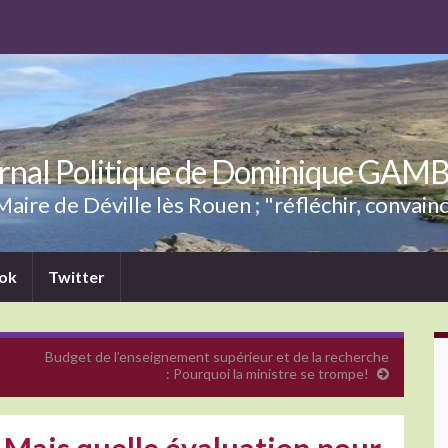
rnal Politique de Dominique GAM
aire de Déville lès Rouen ; "réfléchir, convainc
ok
Twitter
Budget de l’enseignement supérieur et de la recherche
: Pourquoi la ministre se trompe!