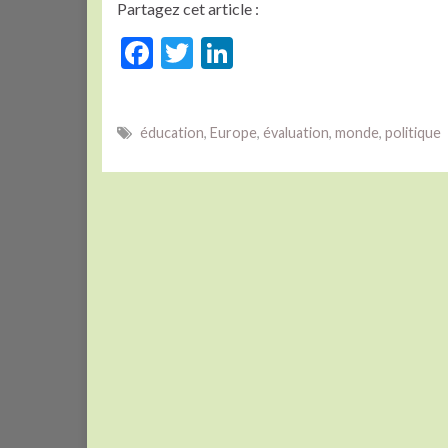
Partagez cet article :
F
T
Li
ac
w
n
e
itt
ke
éducation
,
Europe
,
évaluation
,
monde
,
politique
b
er
dI
o
n
o
k