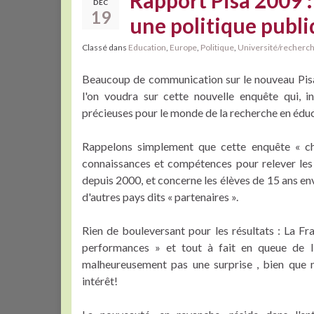
Rapport Pisa 2009 :
DÉC
19
une politique publi
Classé dans
Education
,
Europe
,
Politique
,
Université/recherc
Beaucoup de communication sur le nouveau Pisa 2
l'on voudra sur cette nouvelle enquête qui, 
précieuses pour le monde de la recherche en éduc
Rappelons simplement que cette enquête « cher
connaissances et compétences pour relever les 
depuis 2000, et concerne les élèves de 15 ans env
d'autres pays dits « partenaires ».
Rien de bouleversant pour les résultats : La F
performances » et tout à fait en queue de lis
malheureusement pas une surprise , bien que 
intérêt!