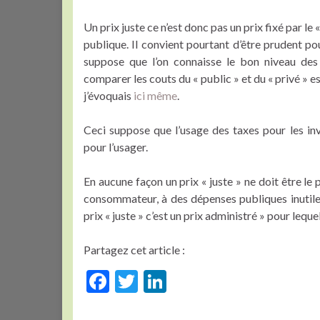
Un prix juste ce n’est donc pas un prix fixé par le
publique. Il convient pourtant d’être prudent po
suppose que l’on connaisse le bon niveau des 
comparer les couts du « public » et du « privé » est 
j’évoquais
ici même
.
Ceci suppose que l’usage des taxes pour les i
pour l’usager.
En aucune façon un prix « juste » ne doit être le
consommateur, à des dépenses publiques inutiles
prix « juste » c’est un prix administré » pour leque
Partagez cet article :
F
T
Li
ac
w
n