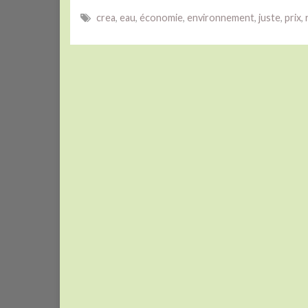
e
itt
ke
crea
,
eau
,
économie
,
environnement
,
juste
,
prix
,
b
er
dI
o
n
o
k