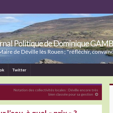
rnal Politique de Dominique GAM
aire de Déville lès Rouen ; "réfléchir, convainc
ok
Twitter
Notation des collectivités locales : Déville encore très
bien classée pour sa gestion