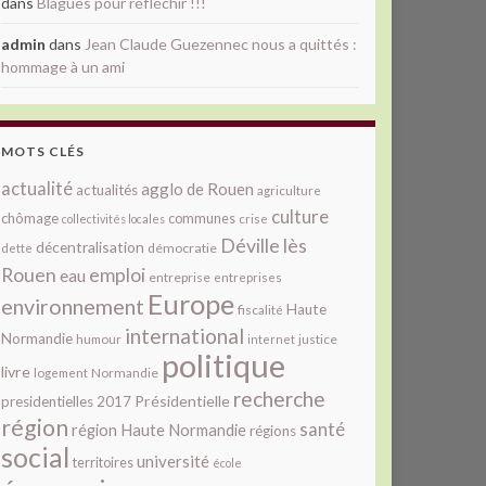
dans
Blagues pour réfléchir !!!
admin
dans
Jean Claude Guezennec nous a quittés :
hommage à un ami
MOTS CLÉS
actualité
agglo de Rouen
actualités
agriculture
culture
chômage
communes
collectivités locales
crise
Déville lès
décentralisation
démocratie
dette
Rouen
emploi
eau
entreprise
entreprises
Europe
environnement
Haute
fiscalité
international
Normandie
justice
humour
internet
politique
livre
Normandie
logement
recherche
Présidentielle
presidentielles 2017
région
santé
région Haute Normandie
régions
social
université
territoires
école