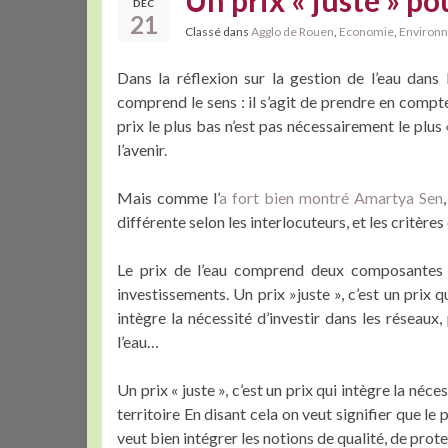
Un prix « juste » pou
DÉC
21
Classé dans
Agglo de Rouen
,
Economie
,
Environ
Dans la réflexion sur la gestion de l’eau dans
comprend le sens : il s’agit de prendre en compte 
prix le plus bas n’est pas nécessairement le plus
l’avenir.
Mais comme l’
a fort bien montré Amartya Sen
différente selon les interlocuteurs, et les critère
Le prix de l’eau comprend deux composantes : 
investissements. Un prix »juste », c’est un prix 
intègre la nécessité d’investir dans les réseaux
l’eau…
Un prix « juste », c’est un prix qui intègre la néc
territoire En disant cela on veut signifier que le 
veut bien intégrer les notions de qualité, de prot