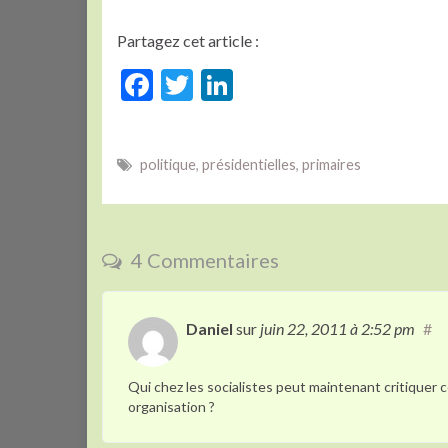
Partagez cet article :
F
T
Li
ac
w
n
e
itt
ke
politique
,
présidentielles
,
primaires
b
er
dI
o
n
o
4 Commentaires
k
Daniel
sur
juin 22, 2011
à 2:52 pm
#
Qui chez les socialistes peut maintenant critiquer ce
organisation ?