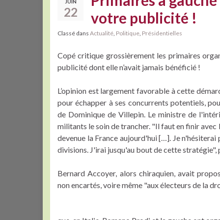
Primaires à gauche
JUIN
22
votre publicité !
Classé dans
Actualité
,
Politique
,
Présidentielles
Copé critique grossièrement les primaires organi
publicité dont elle n’avait jamais bénéficié !
L’opinion est largement favorable à cette démarch
pour échapper à ses concurrents potentiels, pour
de Dominique de Villepin. Le ministre de l'intér
militants le soin de trancher. "Il faut en finir avec
devenue la France aujourd'hui […]. Je n'hésiterai 
divisions. J'irai jusqu'au bout de cette stratégie",
Bernard Accoyer, alors chiraquien, avait propos
non encartés, voire même "aux électeurs de la dro