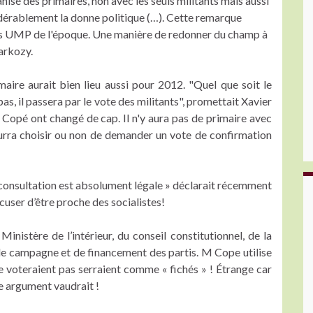
nisé des primaires, non avec les seuls militants mais aussi
idérablement la donne politique (…). Cette remarque
utés UMP de l'époque. Une manière de redonner du champ à
arkozy.
aire aurait bien lieu aussi pour 2012. "Quel que soit le
pas, il passera par le vote des militants", promettait Xavier
Copé ont changé de cap. Il n'y aura pas de primaire avec
urra choisir ou non de demander un vote de confirmation
te consultation est absolument légale » déclarait récemment
cuser d’être proche des socialistes!
inistère de l’intérieur, du conseil constitutionnel, de la
e campagne et de financement des partis. M Cope utilise
e voteraient pas serraient comme « fichés » ! Étrange car
me argument vaudrait !