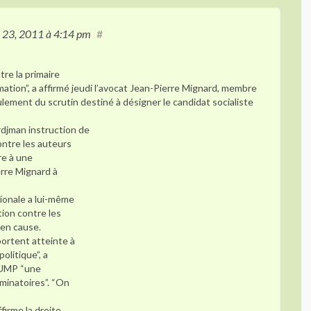
n 23, 2011
à 4:14 pm
#
re la primaire
mation”, a affirmé jeudi l’avocat Jean-Pierre Mignard, membre
ulement du scrutin destiné à désigner le candidat socialiste
djman instruction de
ontre les auteurs
re à une
erre Mignard à
tionale a lui-même
tion contre les
en cause.
portent atteinte à
olitique”, a
 l’UMP “une
iminatoires”. “On
irme la droite,