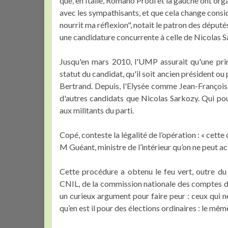
que, en Italie, Romano Prodi et la gauche ont orga
avec les sympathisants, et que cela change cons
nourrit ma réflexion", notait le patron des dép
une candidature concurrente à celle de Nicolas S
Jusqu'en mars 2010, l'UMP assurait qu'une prim
statut du candidat, qu'il soit ancien président ou 
Bertrand. Depuis, l'Elysée comme Jean-François 
d'autres candidats que Nicolas Sarkozy. Qui po
aux militants du parti.
Copé, conteste la légalité de l’opération : « cet
M Guéant, ministre de l’intérieur qu’on ne peut ac
Cette procédure a obtenu le feu vert, outre du M
CNIL, de la commission nationale des comptes d
un curieux argument pour faire peur : ceux qui n
qu’en est il pour des élections ordinaires : le mê