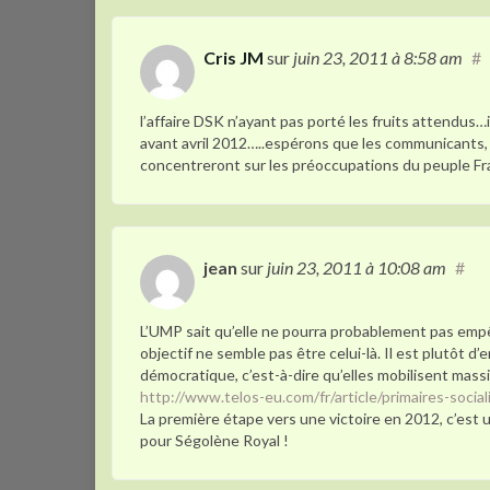
Cris JM
sur
juin 23, 2011
à 8:58 am
#
l’affaire DSK n’ayant pas porté les fruits attendus…i
avant avril 2012…..espérons que les communicants, 
concentreront sur les préoccupations du peuple F
jean
sur
juin 23, 2011
à 10:08 am
#
L’UMP sait qu’elle ne pourra probablement pas empêc
objectif ne semble pas être celui-là. Il est plutôt d
démocratique, c’est-à-dire qu’elles mobilisent mass
http://www.telos-eu.com/fr/article/primaires-soci
La première étape vers une victoire en 2012, c’est un
pour Ségolène Royal !