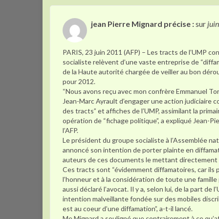
jean Pierre Mignard précise :
sur
jui
PARIS, 23 juin 2011 (AFP) – Les tracts de l’UMP cont
socialiste relèvent d’une vaste entreprise de “diffa
de la Haute autorité chargée de veiller au bon déro
pour 2012.
“Nous avons reçu avec mon confrère Emmanuel Tor
Jean-Marc Ayrault d’engager une action judiciaire c
des tracts” et affiches de l’UMP, assimilant la primai
opération de “fichage politique”, a expliqué Jean-Pi
l’AFP.
Le président du groupe socialiste à l’Assemblée na
annoncé son intention de porter plainte en diffama
auteurs de ces documents le mettant directement 
Ces tracts sont “évidemment diffamatoires, car ils 
l’honneur et à la considération de toute une famille p
aussi déclaré l’avocat. Il y a, selon lui, de la part de
intention malveillante fondée sur des mobiles discr
est au coeur d’une diffamation”, a-t-il lancé.
Me Mignard a souligné que contrairement à ce qu’aff