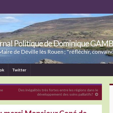
rnal Politique de Dominique GAM
aire de Déville lès Rouen ; "réfléchir, convainc
ok
Twitter
he
Des inégalités très fortes entre les régions dans le
développement des soins palliatifs?