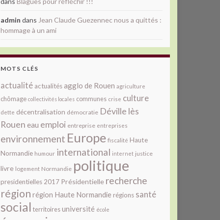
dans
Blagues pour réfléchir !!!
admin
dans
Jean Claude Guezennec nous a quittés :
hommage à un ami
MOTS CLÉS
actualité
agglo de Rouen
actualités
agriculture
culture
chômage
communes
collectivités locales
crise
Déville lès
décentralisation
démocratie
dette
Rouen
emploi
eau
entreprise
entreprises
Europe
environnement
Haute
fiscalité
international
Normandie
justice
humour
internet
politique
livre
Normandie
logement
recherche
Présidentielle
presidentielles 2017
région
santé
région Haute Normandie
régions
social
université
territoires
école