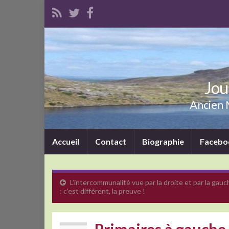
Jou
Ancien M
Accueil
Contact
Biographie
Facebo
L’intercommunalité vue par la droite et par la gauc
: c’est différent, la preuve !