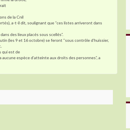
rait
ons de la Cnil
és), a-t-il dit, soulignant que “ces listes arriveront dans
ans des lieux placés sous scellés”.
utin (les 9 et 16 octobre) se feront “sous contrôle d’huissier,
t.
s qui est de
’y a aucune espèce d’atteinte aux droits des personnes”, a