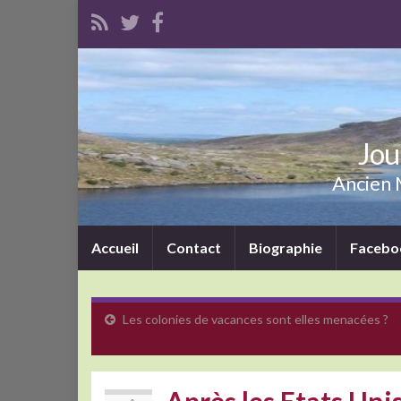
Jou
Ancien M
Accueil
Contact
Biographie
Facebo
Les colonies de vacances sont elles menacées ?