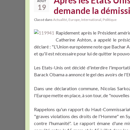
Après les Etats Uni
AOÛT
19
demande la démissi
Classé dans
Actualité
,
Europe
,
International
,
Politique
Rapidement après le Président améric
Catherine Ashton, a appelé le présid
déclaré : "L'Union européenne note que Bachar Al
et qu'il est nécessaire pour lui de quitter le pouvoi
Les Etats-Unis ont décidé d'interdire l'importati
Barack Obama a annoncé le gel des avoirs de l'Et
Dans une déclaration commune, Nicolas Sarko
l'Europe mette en place, à son tour, de "nouvelles
Rappelons qu'un rapport du Haut-Commissariat 
"graves violations des droits de l'Homme" en Sy
contre l'humanité". Le rapport émane d'une mi