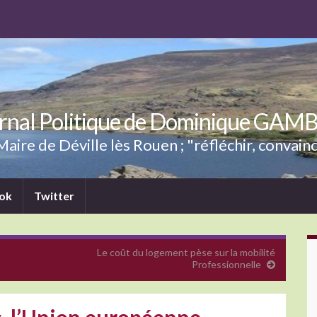
rnal Politique de Dominique GAM
aire de Déville lès Rouen ; "réfléchir, convainc
ok
Twitter
Le coût du logement pèse sur la mobilité
Professionnelle