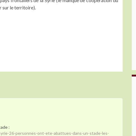
s pays frontaliers de la Syrie (le manque de coopération du
sur le territoire).
ade :
yrie-26-personnes-ont-ete-abattues-dans-un-stade-les-