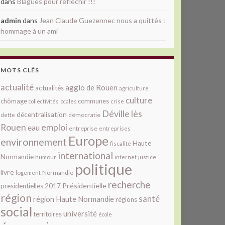
dans
Blagues pour réfléchir !!!
admin
dans
Jean Claude Guezennec nous a quittés :
hommage à un ami
MOTS CLÉS
actualité
agglo de Rouen
actualités
agriculture
culture
chômage
communes
collectivités locales
crise
Déville lès
décentralisation
démocratie
dette
Rouen
emploi
eau
entreprise
entreprises
Europe
environnement
Haute
fiscalité
international
Normandie
justice
humour
internet
politique
livre
Normandie
logement
recherche
Présidentielle
presidentielles 2017
région
santé
région Haute Normandie
régions
social
université
territoires
école