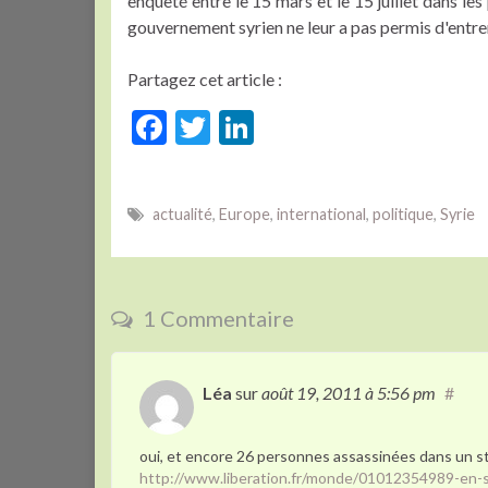
enquêté entre le 15 mars et le 15 juillet dans le
gouvernement syrien ne leur a pas permis d'entrer 
Partagez cet article :
F
T
Li
ac
w
n
e
itt
ke
actualité
,
Europe
,
international
,
politique
,
Syrie
b
er
dI
o
n
o
1 Commentaire
k
Léa
sur
août 19, 2011
à 5:56 pm
#
oui, et encore 26 personnes assassinées dans un st
http://www.liberation.fr/monde/01012354989-en-s