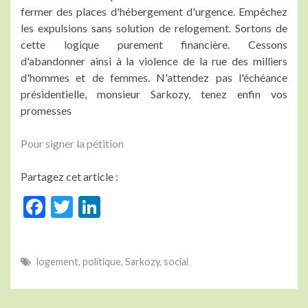
fermer des places d'hébergement d'urgence. Empêchez
les expulsions sans solution de relogement. Sortons de
cette logique purement financière. Cessons
d'abandonner ainsi à la violence de la rue des milliers
d'hommes et de femmes. N'attendez pas l'échéance
présidentielle, monsieur Sarkozy, tenez enfin vos
promesses
Pour signer la pétition
Partagez cet article :
F
T
Li
ac
w
n
e
itt
ke
logement
,
politique
,
Sarkozy
,
social
b
er
dI
o
n