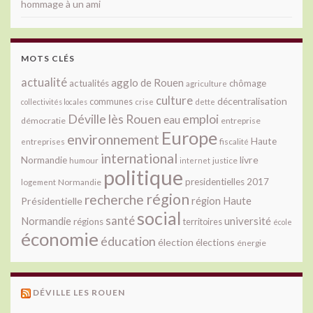
hommage à un ami
MOTS CLÉS
actualité
agglo de Rouen
actualités
chômage
agriculture
culture
décentralisation
communes
collectivités locales
crise
dette
Déville lès Rouen
emploi
eau
démocratie
entreprise
Europe
environnement
Haute
fiscalité
entreprises
international
livre
Normandie
justice
humour
internet
politique
presidentielles 2017
Normandie
logement
région
recherche
Présidentielle
région Haute
social
santé
université
Normandie
régions
territoires
école
économie
éducation
élection
élections
énergie
DÉVILLE LES ROUEN