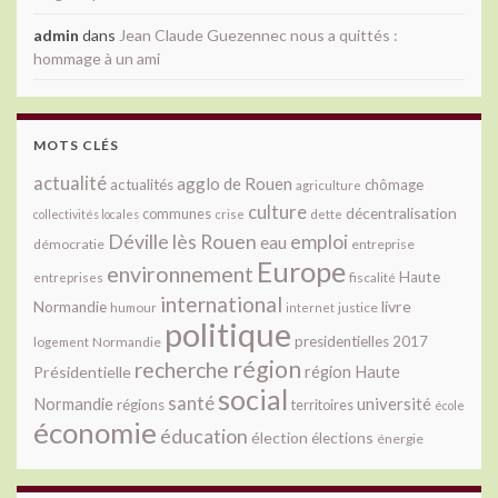
admin
dans
Jean Claude Guezennec nous a quittés :
hommage à un ami
MOTS CLÉS
actualité
agglo de Rouen
actualités
chômage
agriculture
culture
décentralisation
communes
collectivités locales
crise
dette
Déville lès Rouen
emploi
eau
démocratie
entreprise
Europe
environnement
Haute
fiscalité
entreprises
international
livre
Normandie
justice
humour
internet
politique
presidentielles 2017
Normandie
logement
région
recherche
Présidentielle
région Haute
social
santé
université
Normandie
régions
territoires
école
économie
éducation
élection
élections
énergie