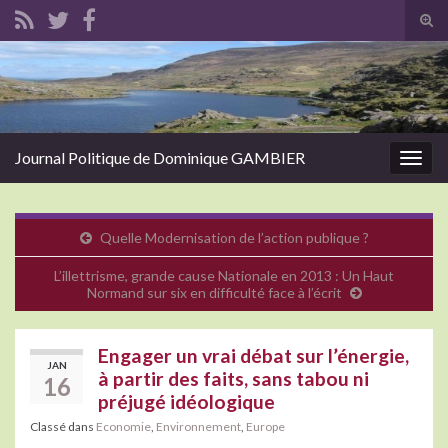
Tog
sear
Search for:
for
Journal Politique de Dominique GAMBIER
Togg
navig
Quelle Modernisation de l’action publique ?
L’illettrisme, grande cause Nationale en 2013 : Un Haut
Normand sur six en difficulté face à l’écrit
Engager un vrai débat sur l’énergie,
JAN
à partir des faits, sans tabou ni
16
préjugé idéologique
Classé dans
Economie
,
Environnement
,
Europe