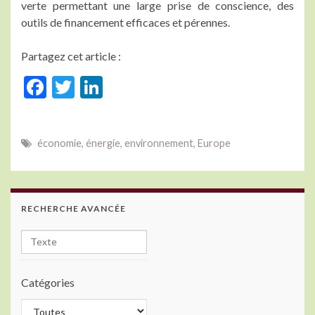
verte permettant une large prise de conscience, des
outils de financement efficaces et pérennes.
Partagez cet article :
F
T
Li
ac
w
n
e
itt
ke
économie
,
énergie
,
environnement
,
Europe
b
er
dI
o
n
o
RECHERCHE AVANCÉE
k
Catégories