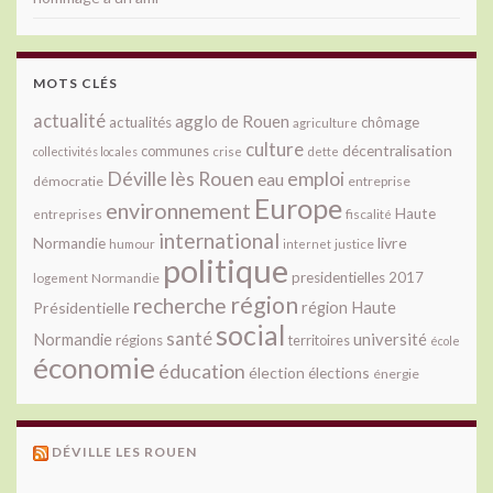
MOTS CLÉS
actualité
agglo de Rouen
actualités
chômage
agriculture
culture
décentralisation
communes
collectivités locales
crise
dette
Déville lès Rouen
emploi
eau
démocratie
entreprise
Europe
environnement
Haute
fiscalité
entreprises
international
livre
Normandie
justice
humour
internet
politique
presidentielles 2017
Normandie
logement
région
recherche
Présidentielle
région Haute
social
santé
université
Normandie
régions
territoires
école
économie
éducation
élection
élections
énergie
DÉVILLE LES ROUEN