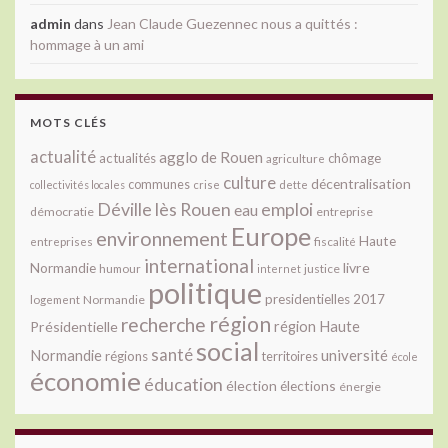
admin
dans
Jean Claude Guezennec nous a quittés :
hommage à un ami
MOTS CLÉS
actualité
agglo de Rouen
actualités
chômage
agriculture
culture
décentralisation
communes
collectivités locales
crise
dette
Déville lès Rouen
emploi
eau
démocratie
entreprise
Europe
environnement
Haute
fiscalité
entreprises
international
livre
Normandie
justice
humour
internet
politique
presidentielles 2017
Normandie
logement
région
recherche
Présidentielle
région Haute
social
santé
université
Normandie
régions
territoires
école
économie
éducation
élection
élections
énergie