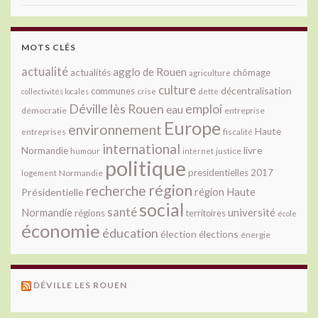
MOTS CLÉS
actualité
agglo de Rouen
actualités
chômage
agriculture
culture
décentralisation
communes
collectivités locales
crise
dette
Déville lès Rouen
emploi
eau
démocratie
entreprise
Europe
environnement
Haute
fiscalité
entreprises
international
livre
Normandie
justice
humour
internet
politique
presidentielles 2017
Normandie
logement
région
recherche
Présidentielle
région Haute
social
santé
université
Normandie
régions
territoires
école
économie
éducation
élection
élections
énergie
DÉVILLE LES ROUEN