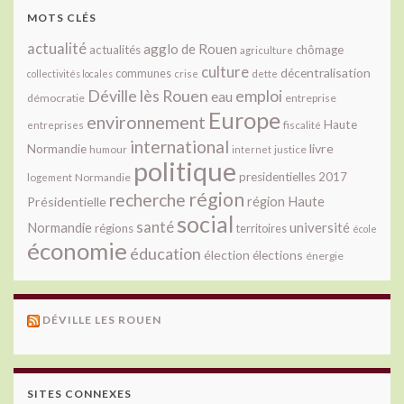
MOTS CLÉS
actualité
agglo de Rouen
actualités
chômage
agriculture
culture
décentralisation
communes
collectivités locales
crise
dette
Déville lès Rouen
emploi
eau
démocratie
entreprise
Europe
environnement
Haute
fiscalité
entreprises
international
livre
Normandie
justice
humour
internet
politique
presidentielles 2017
Normandie
logement
région
recherche
Présidentielle
région Haute
social
santé
université
Normandie
régions
territoires
école
économie
éducation
élection
élections
énergie
DÉVILLE LES ROUEN
SITES CONNEXES