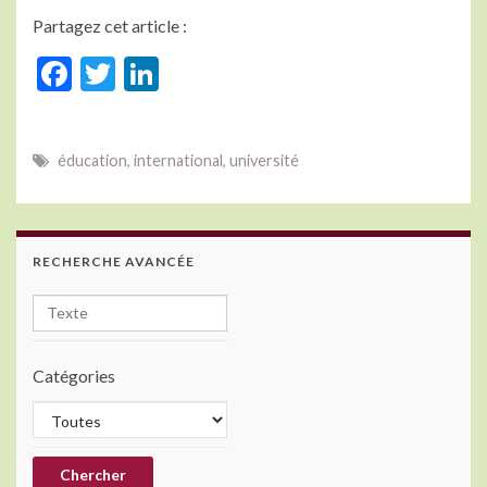
Partagez cet article :
F
T
Li
ac
w
n
e
itt
ke
éducation
,
international
,
université
b
er
dI
o
n
o
RECHERCHE AVANCÉE
k
Catégories