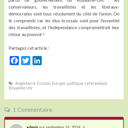
conservateurs, les travaillistes et les libéraux-
démocrates sont tous résolument du côté de l’union. On
le comprends car les élus écossais sont pour l’essentiel
des travaillistes, et l’indépendance compromettrait leur
retour au pouvoir !
Partagez cet article :
F
T
Li
ac
w
n
e
itt
ke
Angleterre
,
Ecosse
,
Europe
,
politique
,
referendum
,
b
er
dI
Royaume Uni
o
n
o
1 Commentaire
k
admin
sur
septembre 16, 2014
#