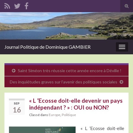
Tog
sear
Search for:
for
Journal Politique de Dominique GAMBIER
Togg
navig
Saint Siméon très réussie cette année encore à Déville !
Des inquiétudes graves sur l’avenir des politiques sociales
« L ’Ecosse doit-elle devenir un pays
SEP
indépendant ? » : OUI ou NON?
16
Classé dans
Europe
,
Politique
« L ’Ecosse doit-elle