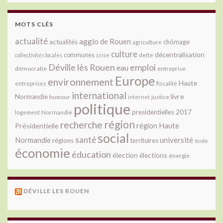
MOTS CLÉS
actualité
agglo de Rouen
actualités
chômage
agriculture
culture
décentralisation
communes
collectivités locales
crise
dette
Déville lès Rouen
emploi
eau
démocratie
entreprise
Europe
environnement
Haute
fiscalité
entreprises
international
livre
Normandie
justice
humour
internet
politique
presidentielles 2017
Normandie
logement
région
recherche
Présidentielle
région Haute
social
santé
université
Normandie
régions
territoires
école
économie
éducation
élection
élections
énergie
DÉVILLE LES ROUEN