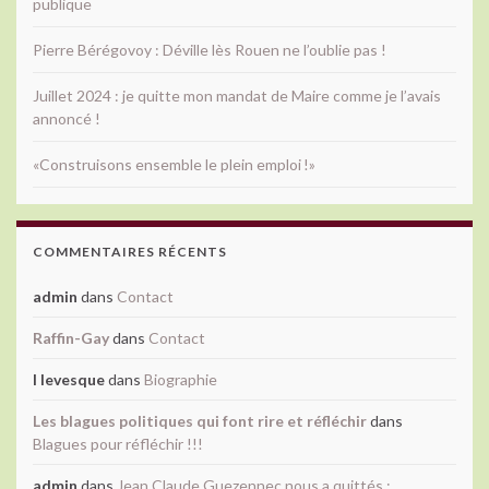
publique
Pierre Bérégovoy : Déville lès Rouen ne l’oublie pas !
Juillet 2024 : je quitte mon mandat de Maire comme je l’avais
annoncé !
«Construisons ensemble le plein emploi !»
COMMENTAIRES RÉCENTS
admin
dans
Contact
Raffin-Gay
dans
Contact
l levesque
dans
Biographie
Les blagues politiques qui font rire et réfléchir
dans
Blagues pour réfléchir !!!
admin
dans
Jean Claude Guezennec nous a quittés :