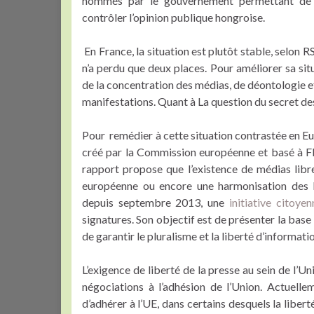
nommés par le gouvernement permettant de re
contrôler l’opinion publique hongroise.
En France, la situation est plutôt stable, selon RS
n’a perdu que deux places. Pour améliorer sa sit
de la concentration des médias, de déontologie et
manifestations. Quant à La question du secret des 
Pour remédier à cette situation contrastée en Eur
créé par la Commission européenne et basé à F
rapport propose que l’existence de médias libres
européenne ou encore une harmonisation des lé
depuis septembre 2013, une
initiative citoye
signatures. Son objectif est de présenter la bas
de garantir le pluralisme et la liberté d’informati
L’exigence de liberté de la presse au sein de l’Un
négociations à l’adhésion de l’Union. Actuell
d’adhérer à l’UE, dans certains desquels la liber