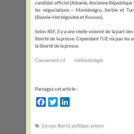
candidat officiel (Albanie, Ancienne République
les négociations – Monténégro, Serbie et Turq
(Bosnie-Herzégovine et Kosovo).
Selon RSF, il y a une réelle volonté de la part d
liberté de la presse. Cependant l’UE n’a pas les 
la liberté de la presse.
Classement rsf
méthodologie
Partagez cet article :
F
T
Li
ac
w
n
e
itt
ke
Europe
,
liberté
,
politique
,
presse
b
er
dI