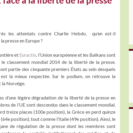
face à la liberté de la presse
ès les attentats contre Charlie Hebdo, qu’en est-il
 la presse en Europe ?
ontière et
Euractiv
, l’Union européenne et les Balkans sont
 le classement mondial 2014 de la liberté de la presse.
font partie des cinquante premiers États au sein desquels
e est la mieux respectée. Sur le podium, on retrouve la
t la Norvège.
es d’une légère dégradation de la liberté de la presse en
mbres de l’UE sont descendus dans le classement mondial.
erd treize places (100e position), la Grèce en perd quinze
64e position), tout comme l’Italie (49e position). Ainsi, le
ne de régulation de la presse dont les membres sont