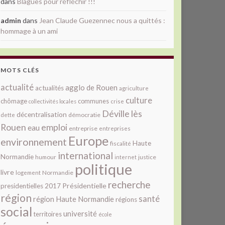
dans
Blagues pour réfléchir !!!
admin
dans
Jean Claude Guezennec nous a quittés :
hommage à un ami
MOTS CLÉS
actualité
agglo de Rouen
actualités
agriculture
culture
chômage
communes
collectivités locales
crise
Déville lès
décentralisation
démocratie
dette
Rouen
emploi
eau
entreprise
entreprises
Europe
environnement
Haute
fiscalité
international
Normandie
justice
humour
internet
politique
livre
Normandie
logement
recherche
Présidentielle
presidentielles 2017
région
santé
région Haute Normandie
régions
social
université
territoires
école