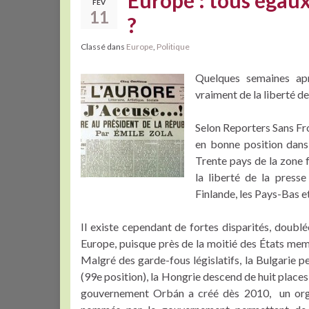
Europe : tous égaux 
FÉV
11
?
Classé dans
Europe
,
Politique
Quelques semaines apr
vraiment de la liberté de
Selon Reporters Sans Fr
en bonne position dans
Trente pays de la zone 
la liberté de la press
Finlande, les Pays-Bas e
Il existe cependant de fortes disparités, doublé
Europe, puisque près de la moitié des États me
Malgré des garde-fous législatifs, la Bulgarie p
(99e position), la Hongrie descend de huit places (
gouvernement Orbán a créé dès 2010, un orga