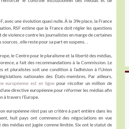
nforcer le contrôle institutionnel des médias et de
F, avec une évolution quasi nulle. À la 39e place, la France
uation, RSF estime que la France doit régler les questions
 de violence contre les journalistes en marge de certaines
sources , elle reste pour sa part en suspens. .
ope, le Centre pour le pluralisme et la liberté des médias,
lorence, a fait des recommandations à la Commission. Le
 et pluralistes soit une condition à l’adhésion à l’Union
gislations nationales des États-membres. Par ailleurs,
nne européenne est en ligne
pour récolter un million de
e d’une directive européenne pour réformer les médias afin
on à travers l’Europe.
ion européenne n’est pas un critère à part entière dans les
ement, huit pays ont commencé des négociations en vue
té des médias est jugée comme limitée. Six ont le statut de