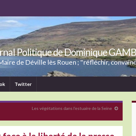
rnal Politique de Dominique GAM
aire de Déville lès Rouen ; "réfléchir, convainc
ok
Twitter
Les végétations dans l’estuaire de la Seine