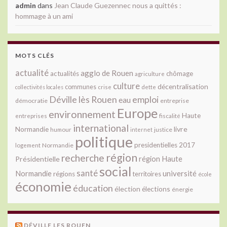
admin
dans
Jean Claude Guezennec nous a quittés :
hommage à un ami
MOTS CLÉS
actualité
agglo de Rouen
actualités
chômage
agriculture
culture
décentralisation
communes
collectivités locales
crise
dette
Déville lès Rouen
emploi
eau
démocratie
entreprise
Europe
environnement
Haute
fiscalité
entreprises
international
livre
Normandie
justice
humour
internet
politique
presidentielles 2017
Normandie
logement
région
recherche
Présidentielle
région Haute
social
santé
université
Normandie
régions
territoires
école
économie
éducation
élection
élections
énergie
DÉVILLE LES ROUEN