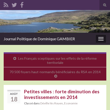
Tog
sear
Search for:
for
Journal Politique de Dominique GAMBIER
Togg
navig
Les Français sceptiques sur les effets de la réforme
territoriale
70 500 foyers haut-normands bénéficiaires du RSA en 2014
Petites villes : forte diminution des
AOÛT
investissements en 2014
18
Classé dans
Déville lès Rouen
,
Economie