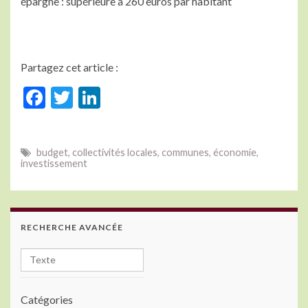
épargne : supérieure à 260 euros par habitant
Partagez cet article :
F
T
Li
ac
w
n
e
itt
ke
budget
,
collectivités locales
,
communes
,
économie
,
b
er
dI
investissement
o
n
o
k
RECHERCHE AVANCÉE
Catégories