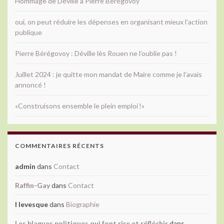
Hommage de Déville à Pierre Bérégovoy
oui, on peut réduire les dépenses en organisant mieux l’action
publique
Pierre Bérégovoy : Déville lès Rouen ne l’oublie pas !
Juillet 2024 : je quitte mon mandat de Maire comme je l’avais
annoncé !
«Construisons ensemble le plein emploi !»
COMMENTAIRES RÉCENTS
admin
dans
Contact
Raffin-Gay
dans
Contact
l levesque
dans
Biographie
Les blagues politiques qui font rire et réfléchir
dans