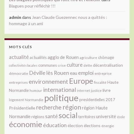
Blagues pour réfléchir !!!
admin
dans
Jean Claude Guezennec nous a quittés :
hommage à un ami
MOTS CLÉS
actualité
agglo de Rouen
actualités
chômage
agriculture
culture
décentralisation
communes
collectivités locales
crise
dette
Déville lès Rouen
emploi
eau
démocratie
entreprise
Europe
environnement
Haute
fiscalité
entreprises
international
livre
Normandie
justice
humour
internet
politique
presidentielles 2017
Normandie
logement
région
recherche
Présidentielle
région Haute
social
santé
université
Normandie
régions
territoires
école
économie
éducation
élection
élections
énergie