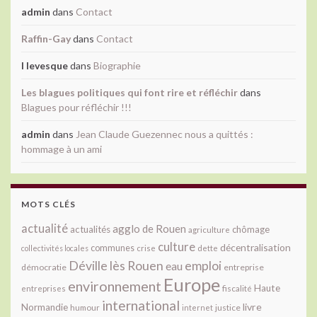
admin
dans
Contact
Raffin-Gay
dans
Contact
l levesque
dans
Biographie
Les blagues politiques qui font rire et réfléchir
dans
Blagues pour réfléchir !!!
admin
dans
Jean Claude Guezennec nous a quittés :
hommage à un ami
MOTS CLÉS
actualité
agglo de Rouen
actualités
chômage
agriculture
culture
décentralisation
communes
collectivités locales
crise
dette
Déville lès Rouen
emploi
eau
démocratie
entreprise
Europe
environnement
Haute
fiscalité
entreprises
international
livre
Normandie
justice
humour
internet