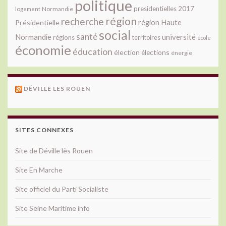
politique
presidentielles 2017
Normandie
logement
région
recherche
Présidentielle
région Haute
social
santé
université
Normandie
régions
territoires
école
économie
éducation
élection
élections
énergie
DÉVILLE LES ROUEN
SITES CONNEXES
Site de Déville lès Rouen
Site En Marche
Site officiel du Parti Socialiste
Site Seine Maritime info