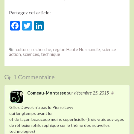
Partagez cet article :
F
T
Li
ac
w
n
e
itt
ke
culture
,
recherche
,
région Haute Normandie
,
science
b
er
dI
action
,
sciences
,
technique
o
n
o
1 Commentaire
k
Comeau-Montasse
sur
décembre 25, 2015
#
Gilles Dowek n’a pas lu Pierre Levy
qui longtemps avant lui
et de façon beaucoup moins superficielle (trois vrais ouvrages
de réflexion philosophique sur le thème des nouvelles
technologies)