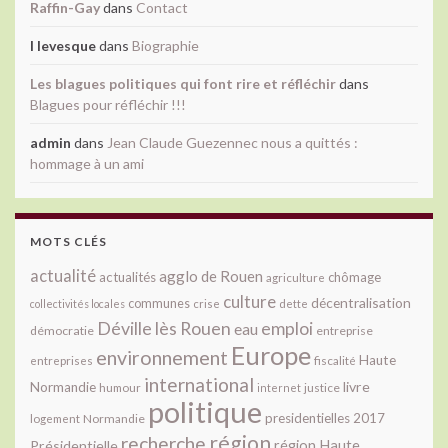
Raffin-Gay
dans
Contact
l levesque
dans
Biographie
Les blagues politiques qui font rire et réfléchir
dans
Blagues pour réfléchir !!!
admin
dans
Jean Claude Guezennec nous a quittés :
hommage à un ami
MOTS CLÉS
actualité
agglo de Rouen
actualités
chômage
agriculture
culture
décentralisation
communes
collectivités locales
crise
dette
Déville lès Rouen
emploi
eau
démocratie
entreprise
Europe
environnement
Haute
fiscalité
entreprises
international
livre
Normandie
justice
humour
internet
politique
presidentielles 2017
Normandie
logement
région
recherche
Présidentielle
région Haute