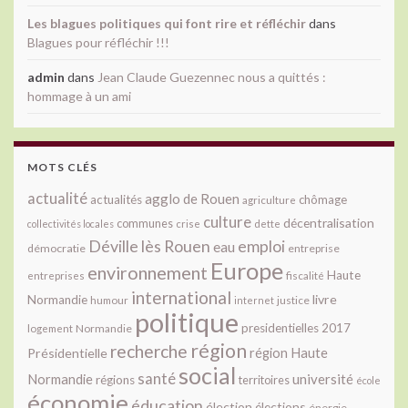
Les blagues politiques qui font rire et réfléchir
dans
Blagues pour réfléchir !!!
admin
dans
Jean Claude Guezennec nous a quittés :
hommage à un ami
MOTS CLÉS
actualité
agglo de Rouen
actualités
chômage
agriculture
culture
décentralisation
communes
collectivités locales
crise
dette
Déville lès Rouen
emploi
eau
démocratie
entreprise
Europe
environnement
Haute
fiscalité
entreprises
international
livre
Normandie
justice
humour
internet
politique
presidentielles 2017
Normandie
logement
région
recherche
Présidentielle
région Haute
social
santé
université
Normandie
régions
territoires
école
économie
éducation
élection
élections
énergie