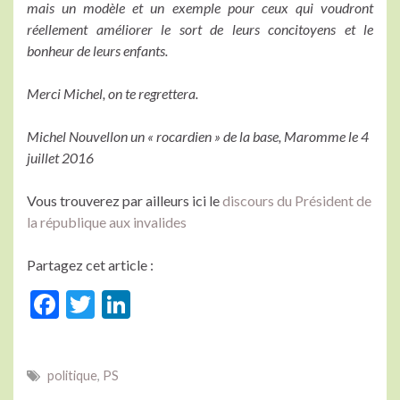
mais un modèle et un exemple pour ceux qui voudront
réellement améliorer le sort de leurs concitoyens et le
bonheur de leurs enfants.
Merci Michel, on te regrettera.
Michel Nouvellon un « rocardien » de la base,
Maromme le 4
juillet 2016
Vous trouverez par ailleurs ici le
discours du Président de
la république aux invalides
Partagez cet article :
F
T
Li
ac
w
n
e
itt
ke
politique
,
PS
b
er
dI