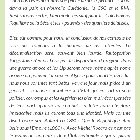
sinon nos rêves du moins une partie de nos espérances. On lui
devra la paix en Nouvelle Calédonie., la CSG et le RMI.
Réalisations, certes, bien modestes sauf pour les Calédoniens,
l’équilibre de la Sécu et les « paumés » des quartiers délaissés.
Bien sûr comme pour nous, la conclusion de nos combats ne
sera pas toujours à la hauteur de nos attentes. La
décentralisation sera, souvent bien lourde, l’autogestion
Yougoslave n’empêchera pas la disparation du régime dans
une guerre atroce et les Lip seront rares même après notre
arrivée au pouvoir. La paix en Algérie pour laquelle, avec lui,
nous nous sommes tant battu verra le jour mais grâce à un
général issu d’une « jésuitière ». L’Etat qui en sortira sera
policier, corrompus et les Algériennes bien mal récompensées
de leur participation au combat. La lutte aura été dure,
implacable mais ils auront tous une identité. Mais comme
disait notre ami Aulard en 1880« Que le République était
belle sous l’Empire (1880) ». Avec Michel Rocard ce n’est pas
le «sauveur suprême » de « L’Internationale » qui disparaît