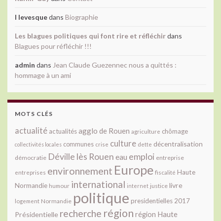
l levesque
dans
Biographie
Les blagues politiques qui font rire et réfléchir
dans
Blagues pour réfléchir !!!
admin
dans
Jean Claude Guezennec nous a quittés :
hommage à un ami
MOTS CLÉS
actualité
agglo de Rouen
actualités
chômage
agriculture
culture
décentralisation
communes
collectivités locales
crise
dette
Déville lès Rouen
emploi
eau
démocratie
entreprise
Europe
environnement
Haute
fiscalité
entreprises
international
livre
Normandie
justice
humour
internet
politique
presidentielles 2017
Normandie
logement
région
recherche
Présidentielle
région Haute