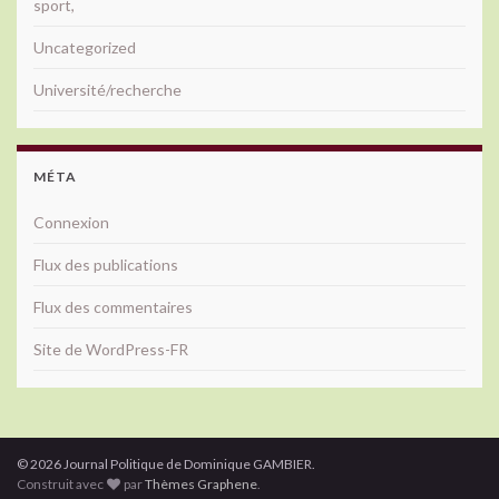
sport,
Uncategorized
Université/recherche
MÉTA
Connexion
Flux des publications
Flux des commentaires
Site de WordPress-FR
© 2026 Journal Politique de Dominique GAMBIER.
Construit avec
par
Thèmes Graphene
.