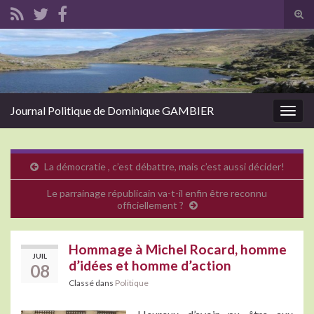
Tog
sear
Search for:
for
Journal Politique de Dominique GAMBIER
Togg
navig
La démocratie , c’est débattre, mais c’est aussi décider!
Le parrainage républicain va-t-il enfin être reconnu
officiellement ?
Hommage à Michel Rocard, homme
JUIL
d’idées et homme d’action
08
Classé dans
Politique