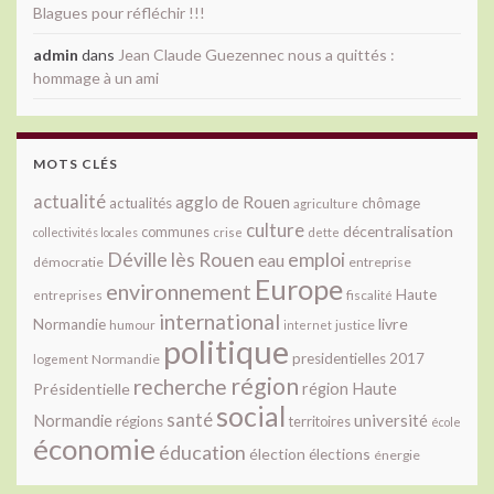
Blagues pour réfléchir !!!
admin
dans
Jean Claude Guezennec nous a quittés :
hommage à un ami
MOTS CLÉS
actualité
agglo de Rouen
actualités
chômage
agriculture
culture
décentralisation
communes
collectivités locales
crise
dette
Déville lès Rouen
emploi
eau
démocratie
entreprise
Europe
environnement
Haute
fiscalité
entreprises
international
livre
Normandie
justice
humour
internet
politique
presidentielles 2017
Normandie
logement
région
recherche
Présidentielle
région Haute
social
santé
université
Normandie
régions
territoires
école
économie
éducation
élection
élections
énergie