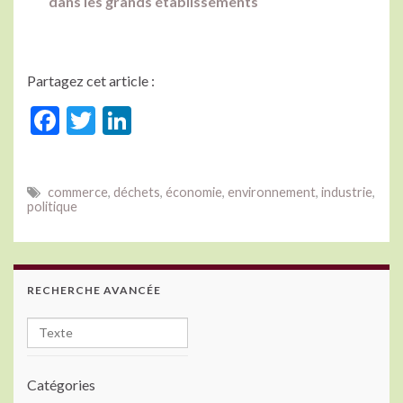
dans les grands établissements
Partagez cet article :
F
T
Li
ac
w
n
e
itt
ke
commerce
,
déchets
,
économie
,
environnement
,
industrie
,
b
er
dI
politique
o
n
o
k
RECHERCHE AVANCÉE
Catégories