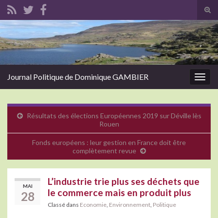
Tog
sear
Search for:
for
Journal Politique de Dominique GAMBIER
Togg
navig
Résultats des élections Européennes 2019 sur Déville lès
Rouen
Fonds européens : leur gestion en France doit être
complètement revue
L’industrie trie plus ses déchets que
MAI
le commerce mais en produit plus
28
Classé dans
Economie
,
Environnement
,
Politique