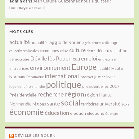
admin
dans
Jean Claude Guezennec nous a quittés :
hommage à un ami
MOTS CLÉS
actualité
agglo de Rouen
actualités
chômage
agriculture
culture
décentralisation
communes
collectivités locales
crise
dette
Déville lès Rouen
emploi
eau
démocratie
entreprise
Europe
environnement
Haute
fiscalité
entreprises
international
livre
Normandie
justice
humour
internet
politique
presidentielles 2017
Normandie
logement
région
recherche
Présidentielle
région Haute
social
santé
université
Normandie
régions
territoires
école
économie
éducation
élection
élections
énergie
DÉVILLE LES ROUEN