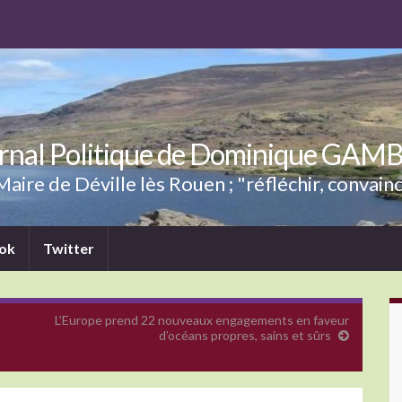
rnal Politique de Dominique GAM
aire de Déville lès Rouen ; "réfléchir, convainc
ok
Twitter
L’Europe prend 22 nouveaux engagements en faveur
d’océans propres, sains et sûrs