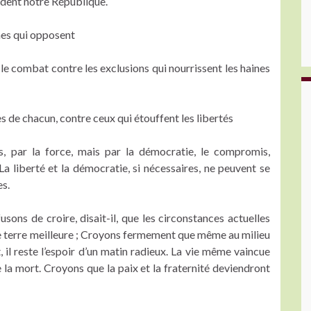
ondent notre République.
mes qui opposent
t le combat contre les exclusions qui nourrissent les haines
ses de chacun, contre ceux qui étouffent les libertés
s, par la force, mais par la démocratie, le compromis,
 La liberté et la démocratie, si nécessaires, ne peuvent se
es.
sons de croire, disait-il, que les circonstances actuelles
e terre meilleure ; Croyons fermement que même au milieu
 il reste l’espoir d’un matin radieux. La vie même vaincue
la mort. Croyons que la paix et la fraternité deviendront