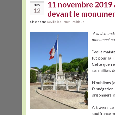
11 novembre 2019 à D
NOV
12
devant le monumen
Classé dans
Déville lès Rouen
,
Politique
A la demande d
monument aux
“Voilà mainte
fut pour la 
Cette guerre
ses milliers 
N’oublions j
l’abnégation
prisonniers, 
A travers ce
souffrance ma