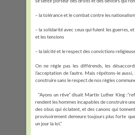
se sentir porteur des droits et des devoirs qui f
– la tolérance et le combat contre les nationalis
– la solidarité avec ceux qui fuient les guerres, e
et les tensions
– la laïcité et le respect des convictions religieu
On ne règle pas les différends, les désaccord
l’acceptation de l’autre. Mais répétons-le aussi,
construire sans le respect de nos règles commun
“Ayons un rêve” disait Martin Luther King :”refu
rendent les hommes incapables de construire un
des obus qui éclatent, et des canons qui tonnent,
provisoirement demeure toujours plus forte que 
un jour la loi.”