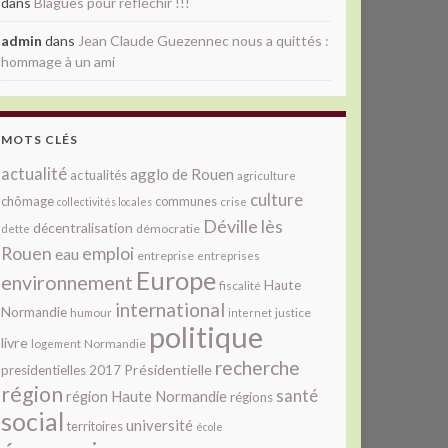
dans
Blagues pour réfléchir !!!
admin
dans
Jean Claude Guezennec nous a quittés :
hommage à un ami
MOTS CLÉS
actualité
agglo de Rouen
actualités
agriculture
culture
chômage
communes
collectivités locales
crise
Déville lès
décentralisation
démocratie
dette
Rouen
emploi
eau
entreprise
entreprises
Europe
environnement
Haute
fiscalité
international
Normandie
justice
humour
internet
politique
livre
Normandie
logement
recherche
Présidentielle
presidentielles 2017
région
santé
région Haute Normandie
régions
social
université
territoires
école