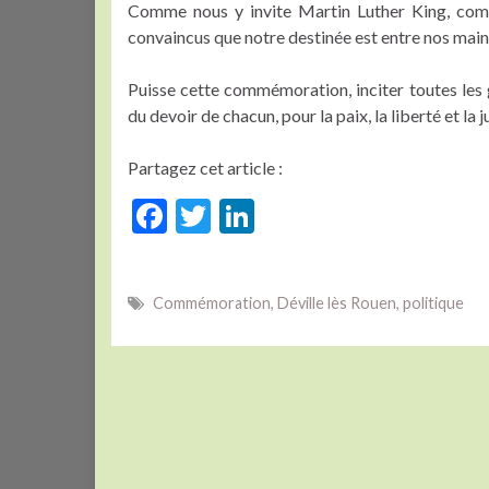
Comme nous y invite Martin Luther King, com
convaincus que notre destinée est entre nos main
Puisse cette commémoration, inciter toutes les
du devoir de chacun, pour la paix, la liberté et la j
Partagez cet article :
F
T
Li
ac
w
n
e
itt
ke
Commémoration
,
Déville lès Rouen
,
politique
b
er
dI
o
n
o
k