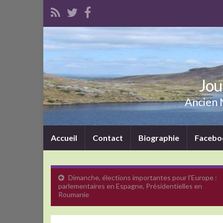
Jou
Ancien M
Accueil
Contact
Biographie
Facebo
Dimanche, élections importantes pour l’Europe :
parlementaires en Espagne, Présidentielles en
Roumanie