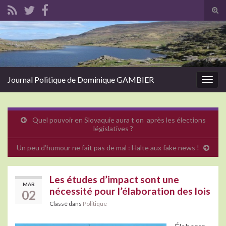
Tog
sear
Search for:
for
Journal Politique de Dominique GAMBIER
Togg
navig
Quel pouvoir en Slovaquie aura t on après les élections
législatives ?
Un peu d’humour ne fait pas de mal : Halte aux fake news !
Les études d’impact sont une
MAR
nécessité pour l’élaboration des lois
02
Classé dans
Politique