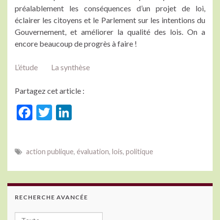
préalablement les conséquences d’un projet de loi,
éclairer les citoyens et le Parlement sur les intentions du
Gouvernement, et améliorer la qualité des lois. On a
encore beaucoup de progrès à faire !
L’étude
La synthèse
Partagez cet article :
F
T
Li
ac
w
n
e
itt
ke
action publique
,
évaluation
,
lois
,
politique
b
er
dI
o
n
o
RECHERCHE AVANCÉE
k