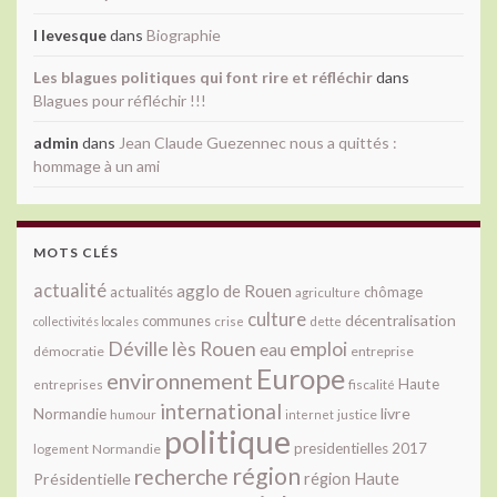
l levesque
dans
Biographie
Les blagues politiques qui font rire et réfléchir
dans
Blagues pour réfléchir !!!
admin
dans
Jean Claude Guezennec nous a quittés :
hommage à un ami
MOTS CLÉS
actualité
agglo de Rouen
actualités
chômage
agriculture
culture
décentralisation
communes
collectivités locales
crise
dette
Déville lès Rouen
emploi
eau
démocratie
entreprise
Europe
environnement
Haute
fiscalité
entreprises
international
livre
Normandie
justice
humour
internet
politique
presidentielles 2017
Normandie
logement
région
recherche
Présidentielle
région Haute