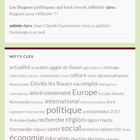
Les blagues politiques qui font rire et réfléchir
dans
Blagues pour réfléchir !!!
admin
dans
Jean Claude Guezennec nous a quittés :
hommage à un ami
MOTS CLÉS
actualité
agglo de Rouen
actualités
chômage
agriculture
culture
décentralisation
communes
collectivités locales
crise
dette
Déville lès Rouen
emploi
eau
démocratie
entreprise
Europe
environnement
Haute
fiscalité
entreprises
international
livre
Normandie
justice
humour
internet
politique
presidentielles 2017
Normandie
logement
région
recherche
Présidentielle
région Haute
social
santé
université
Normandie
régions
territoires
école
économie
éducation
élection
élections
énergie