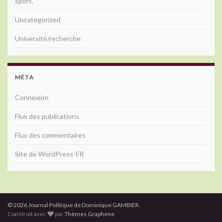
sport,
Uncategorized
Université/recherche
MÉTA
Connexion
Flux des publications
Flux des commentaires
Site de WordPress-FR
© 2026 Journal Politique de Dominique GAMBIER.
Construit avec
par
Thèmes Graphene
.