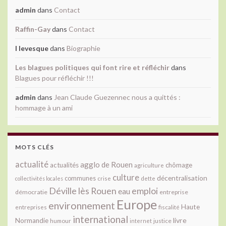
admin
dans
Contact
Raffin-Gay
dans
Contact
l levesque
dans
Biographie
Les blagues politiques qui font rire et réfléchir
dans
Blagues pour réfléchir !!!
admin
dans
Jean Claude Guezennec nous a quittés :
hommage à un ami
MOTS CLÉS
actualité
agglo de Rouen
actualités
chômage
agriculture
culture
décentralisation
communes
collectivités locales
crise
dette
Déville lès Rouen
emploi
eau
démocratie
entreprise
Europe
environnement
Haute
fiscalité
entreprises
international
livre
Normandie
justice
humour
internet