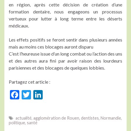
en région, après cette décision de création d’une
formation dentaire, nous engageons un processus
vertueux pour lutter à long terme entre les déserts
médicaux.
Les effets positifs se feront sentir dans plusieurs années
mais au moins ces blocages auront disparu
C’est l’heureuse issue d’un long combat ou l’action des uns
et des autres aura fini par avoir raison des lourdeurs
parisiennes et des blocages de quelques lobbies.
Partagez cet article :
F
T
Li
ac
w
n
e
itt
ke
actualité
,
agglomération de Rouen
,
dentistes
,
Normandie
,
b
er
dI
politique
,
santé