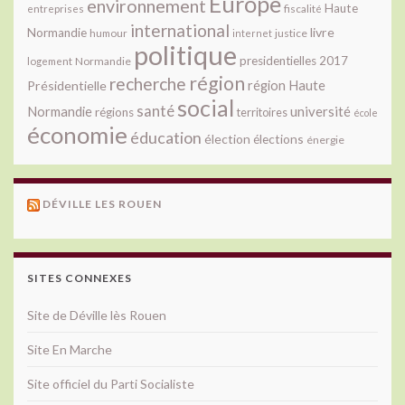
Europe
environnement
Haute
fiscalité
entreprises
international
livre
Normandie
justice
humour
internet
politique
presidentielles 2017
Normandie
logement
région
recherche
Présidentielle
région Haute
social
santé
université
Normandie
régions
territoires
école
économie
éducation
élection
élections
énergie
DÉVILLE LES ROUEN
SITES CONNEXES
Site de Déville lès Rouen
Site En Marche
Site officiel du Parti Socialiste