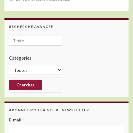
b
er
dI
o
n
o
RECHERCHE AVANCÉE
k
Catégories
ABONNEZ-VOUS À NOTRE NEWSLETTER
E-mail
*