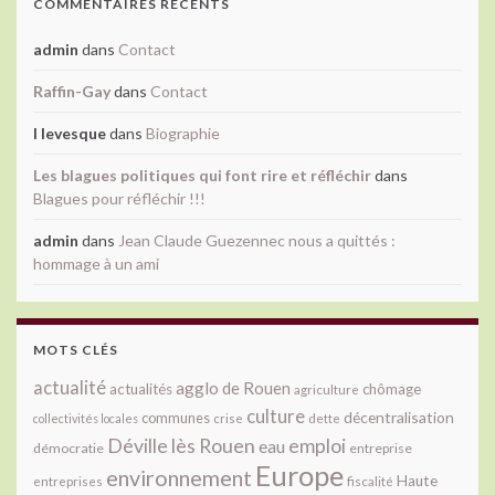
COMMENTAIRES RÉCENTS
admin
dans
Contact
Raffin-Gay
dans
Contact
l levesque
dans
Biographie
Les blagues politiques qui font rire et réfléchir
dans
Blagues pour réfléchir !!!
admin
dans
Jean Claude Guezennec nous a quittés :
hommage à un ami
MOTS CLÉS
actualité
agglo de Rouen
actualités
chômage
agriculture
culture
décentralisation
communes
collectivités locales
crise
dette
Déville lès Rouen
emploi
eau
démocratie
entreprise
Europe
environnement
Haute
fiscalité
entreprises