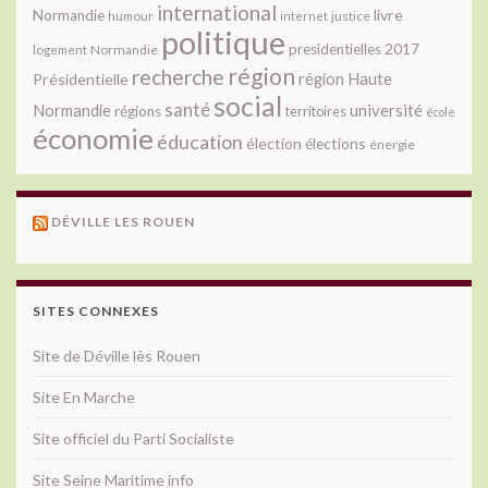
international
livre
Normandie
justice
humour
internet
politique
presidentielles 2017
Normandie
logement
région
recherche
Présidentielle
région Haute
social
santé
université
Normandie
régions
territoires
école
économie
éducation
élection
élections
énergie
DÉVILLE LES ROUEN
SITES CONNEXES
Site de Déville lès Rouen
Site En Marche
Site officiel du Parti Socialiste
Site Seine Maritime info