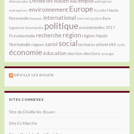
Déville lès Rouen
emploi
eau
démocratie
entreprise
Europe
environnement
Haute
fiscalité
entreprises
international
livre
Normandie
justice
humour
internet
politique
presidentielles 2017
Normandie
logement
région
recherche
Présidentielle
région Haute
social
santé
université
Normandie
régions
territoires
école
économie
éducation
élection
élections
énergie
DÉVILLE LES ROUEN
SITES CONNEXES
Site de Déville lès Rouen
Site En Marche