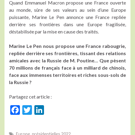
Quand Emmanuel Macron propose une France ouverte
au monde, sûre de ses valeurs au sein d’une Europe
puissante, Marine Le Pen annonce une France repliée
derrière ses frontières dans une Europe fragilisée,
déstabilisée par la mise en cause des traités.
Marine Le Pen nous propose une France rabougrie,
repliée derrière ses frontières, tissant des relations
amicales avec la Russie de M. Poutine… Que pèsent
70 millions de français face à un milliard de chinois,
face aux immenses territoires et riches sous-sols de
la Russie ?
Partagez cet article :
F
T
Li
ac
w
n
e
itt
ke
Europe
,
présidentielles 2022