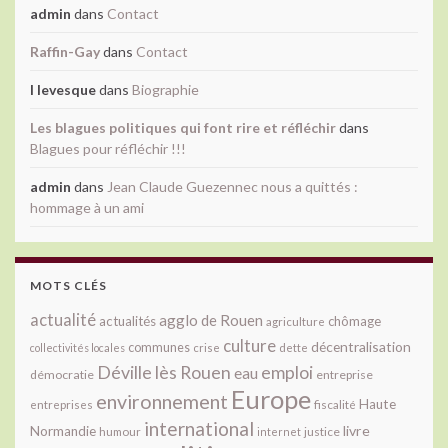
admin
dans
Contact
Raffin-Gay
dans
Contact
l levesque
dans
Biographie
Les blagues politiques qui font rire et réfléchir
dans
Blagues pour réfléchir !!!
admin
dans
Jean Claude Guezennec nous a quittés :
hommage à un ami
MOTS CLÉS
actualité
agglo de Rouen
actualités
chômage
agriculture
culture
décentralisation
communes
collectivités locales
crise
dette
Déville lès Rouen
emploi
eau
démocratie
entreprise
Europe
environnement
Haute
fiscalité
entreprises
international
livre
Normandie
justice
humour
internet