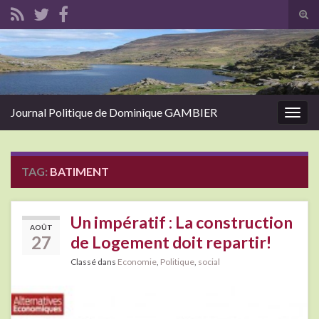
Tog
sear
Search for:
for
Journal Politique de Dominique GAMBIER
Togg
navig
TAG:
BATIMENT
Un impératif : La construction
AOÛT
27
de Logement doit repartir!
Classé dans
Economie
,
Politique
,
social