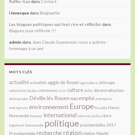
Raffin-Gay
dans
Contact
l levesque
dans
Biographie
Les blagues politiques qui font rire et réfléchir
dans
Blagues pour réfléchir !!!
admin
dans
Jean Claude Guezennec nous a quittés :
hommage à un ami
MOTS CLÉS
actualité
agglo de Rouen
actualités
chômage
agriculture
culture
décentralisation
communes
collectivités locales
crise
dette
Déville lès Rouen
emploi
eau
démocratie
entreprise
Europe
environnement
Haute
fiscalité
entreprises
international
livre
Normandie
justice
humour
internet
politique
presidentielles 2017
Normandie
logement
région
recherche
Présidentielle
région Haute