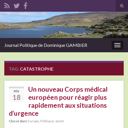
Tog
sear
Search for:
for
Journal Politique de Dominique GAMBIER
Togg
navig
TAG:
CATASTROPHE
Un nouveau Corps médical
FÉV
18
européen pour réagir plus
rapidement aux situations
d’urgence
Classé dans
Europe
,
Politique
,
Santé