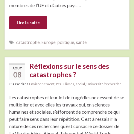
membres de l’UE et d’autres pays …
Lire la suite
catastrophe
,
Europe
,
politique
,
santé
Réflexions sur le sens des
AOÛT
08
catastrophes ?
Classé dans
Environnement
,
L'eau
,
livres
,
social
,
Université/recherche
Les catastrophes et leur lot de tragédies ne cessent de se
multiplier et avec elles les travaux qui, en sciences
humaines et sociales, s’efforcent de comprendre ce qui
peut faire sens dans leur répétition. C’est à ressaisir la
nature de ces recherches qu’est consacré ce dossier de
La Vie des idées. Bhopal, Tchernobyl, World Trade …