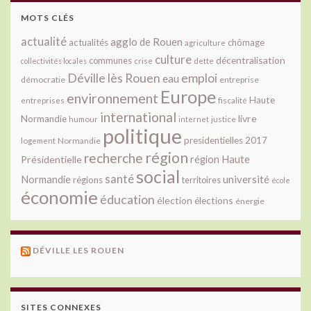
MOTS CLÉS
actualité
agglo de Rouen
actualités
chômage
agriculture
culture
décentralisation
communes
collectivités locales
crise
dette
Déville lès Rouen
emploi
eau
démocratie
entreprise
Europe
environnement
Haute
fiscalité
entreprises
international
livre
Normandie
justice
humour
internet
politique
presidentielles 2017
Normandie
logement
région
recherche
Présidentielle
région Haute
social
santé
université
Normandie
régions
territoires
école
économie
éducation
élection
élections
énergie
DÉVILLE LES ROUEN
SITES CONNEXES