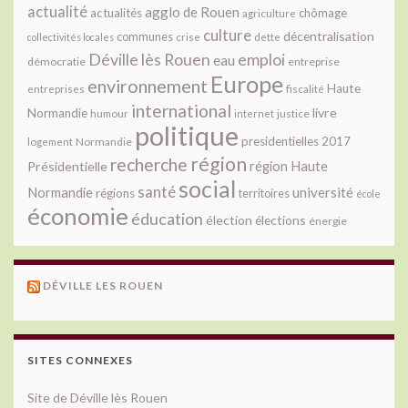
actualité
agglo de Rouen
actualités
chômage
agriculture
culture
décentralisation
communes
collectivités locales
crise
dette
Déville lès Rouen
emploi
eau
démocratie
entreprise
Europe
environnement
Haute
fiscalité
entreprises
international
livre
Normandie
justice
humour
internet
politique
presidentielles 2017
Normandie
logement
région
recherche
Présidentielle
région Haute
social
santé
université
Normandie
régions
territoires
école
économie
éducation
élection
élections
énergie
DÉVILLE LES ROUEN
SITES CONNEXES
Site de Déville lès Rouen