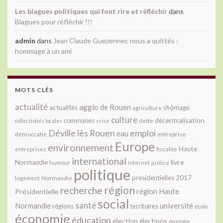
Les blagues politiques qui font rire et réfléchir
dans
Blagues pour réfléchir !!!
admin
dans
Jean Claude Guezennec nous a quittés :
hommage à un ami
MOTS CLÉS
actualité
agglo de Rouen
actualités
chômage
agriculture
culture
décentralisation
communes
collectivités locales
crise
dette
Déville lès Rouen
emploi
eau
démocratie
entreprise
Europe
environnement
Haute
fiscalité
entreprises
international
livre
Normandie
justice
humour
internet
politique
presidentielles 2017
Normandie
logement
région
recherche
Présidentielle
région Haute
social
santé
université
Normandie
régions
territoires
école
économie
éducation
élection
élections
énergie