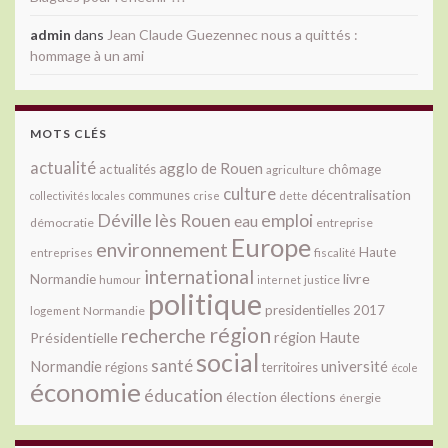
admin
dans
Jean Claude Guezennec nous a quittés :
hommage à un ami
MOTS CLÉS
actualité
agglo de Rouen
actualités
chômage
agriculture
culture
décentralisation
communes
collectivités locales
crise
dette
Déville lès Rouen
emploi
eau
démocratie
entreprise
Europe
environnement
Haute
fiscalité
entreprises
international
livre
Normandie
justice
humour
internet
politique
presidentielles 2017
Normandie
logement
région
recherche
Présidentielle
région Haute
social
santé
université
Normandie
régions
territoires
école
économie
éducation
élection
élections
énergie