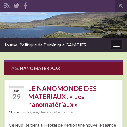
Tog
sear
Search for:
for
Journal Politique de Dominique GAMBIER
Togg
navig
TAG:
NANOMATERIAUX
LE NANOMONDE DES
SEP
29
MATERIAUX : « Les
nanomatériaux »
Classé dans
Région
,
Université/recherche
Ce jeudi se tient à l'Hôtel de Région une nouvelle séance