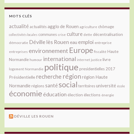
MOTS CLÉS
actualité
agglo de Rouen
actualités
chômage
agriculture
culture
décentralisation
communes
collectivités locales
crise
dette
Déville lès Rouen
emploi
eau
démocratie
entreprise
Europe
environnement
Haute
fiscalité
entreprises
international
livre
Normandie
justice
humour
internet
politique
presidentielles 2017
Normandie
logement
région
recherche
Présidentielle
région Haute
social
santé
université
Normandie
régions
territoires
école
économie
éducation
élection
élections
énergie
DÉVILLE LES ROUEN