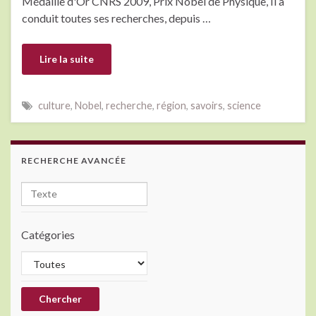
Médaille d'Or CNRS 2009, Prix Nobel de Physique, Il a
conduit toutes ses recherches, depuis …
Lire la suite
culture
,
Nobel
,
recherche
,
région
,
savoirs
,
science
RECHERCHE AVANCÉE
Catégories