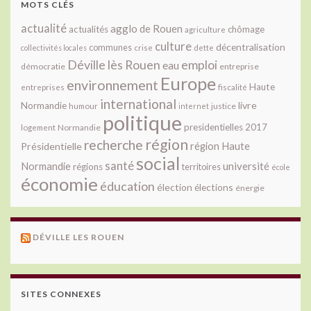
MOTS CLÉS
actualité
agglo de Rouen
actualités
chômage
agriculture
culture
décentralisation
communes
collectivités locales
crise
dette
Déville lès Rouen
emploi
eau
démocratie
entreprise
Europe
environnement
Haute
fiscalité
entreprises
international
livre
Normandie
justice
humour
internet
politique
presidentielles 2017
Normandie
logement
région
recherche
Présidentielle
région Haute
social
santé
université
Normandie
régions
territoires
école
économie
éducation
élection
élections
énergie
DÉVILLE LES ROUEN
SITES CONNEXES