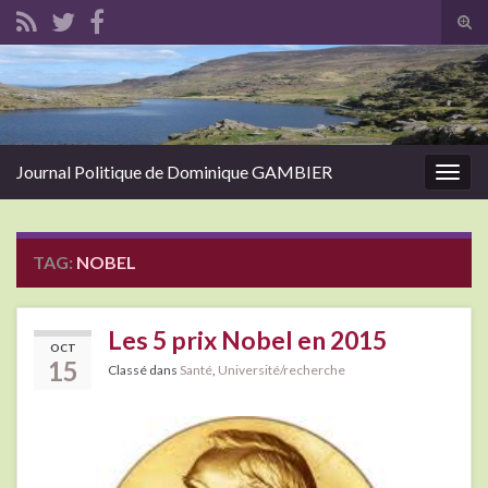
Tog
sear
Search for:
for
Journal Politique de Dominique GAMBIER
Togg
navig
TAG:
NOBEL
Les 5 prix Nobel en 2015
OCT
15
Classé dans
Santé
,
Université/recherche