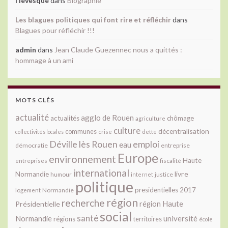
l levesque
dans
Biographie
Les blagues politiques qui font rire et réfléchir
dans
Blagues pour réfléchir !!!
admin
dans
Jean Claude Guezennec nous a quittés :
hommage à un ami
MOTS CLÉS
actualité
agglo de Rouen
actualités
chômage
agriculture
culture
décentralisation
communes
collectivités locales
crise
dette
Déville lès Rouen
emploi
eau
démocratie
entreprise
Europe
environnement
Haute
fiscalité
entreprises
international
livre
Normandie
justice
humour
internet
politique
presidentielles 2017
Normandie
logement
région
recherche
Présidentielle
région Haute
social
santé
université
Normandie
régions
territoires
école