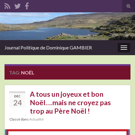
Tog
sear
Search for:
for
Journal Politique de Dominique GAMBIER
Togg
navig
TAG:
NOËL
A tous un joyeux et bon
DÉC
24
Noël….mais ne croyez pas
trop au Père Noël !
Classé dans
Actualité