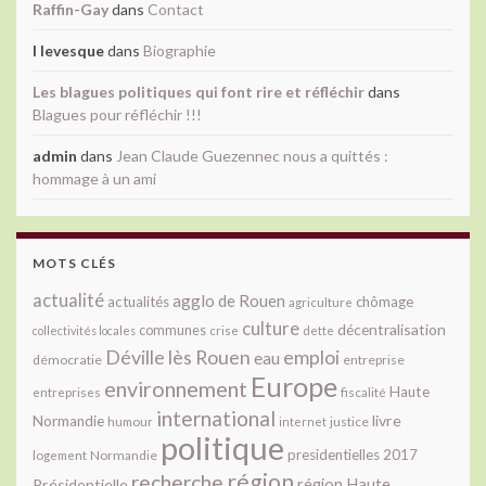
Raffin-Gay
dans
Contact
l levesque
dans
Biographie
Les blagues politiques qui font rire et réfléchir
dans
Blagues pour réfléchir !!!
admin
dans
Jean Claude Guezennec nous a quittés :
hommage à un ami
MOTS CLÉS
actualité
agglo de Rouen
actualités
chômage
agriculture
culture
décentralisation
communes
collectivités locales
crise
dette
Déville lès Rouen
emploi
eau
démocratie
entreprise
Europe
environnement
Haute
fiscalité
entreprises
international
livre
Normandie
justice
humour
internet
politique
presidentielles 2017
Normandie
logement
région
recherche
Présidentielle
région Haute