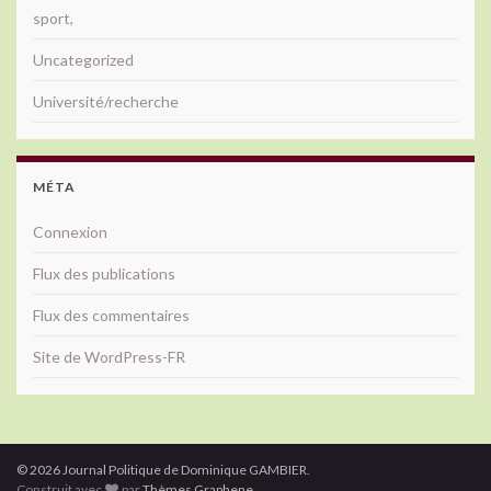
sport,
Uncategorized
Université/recherche
MÉTA
Connexion
Flux des publications
Flux des commentaires
Site de WordPress-FR
© 2026 Journal Politique de Dominique GAMBIER.
Construit avec
par
Thèmes Graphene
.