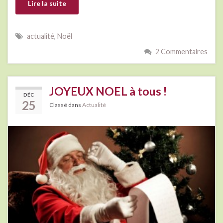
Lire la suite
actualité
,
Noël
2 Commentaires
JOYEUX NOEL à tous !
DÉC
25
Classé dans
Actualité