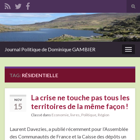
Tog
sear
Search for:
for
Journal Politique de Dominique GAMBIER
Togg
navig
TAG:
RÉSIDENTIELLE
La crise ne touche pas tous les
NOV
15
territoires de la même façon !
Classé dans
Economie
,
livres
,
Politique
,
Région
Laurent Davezies, a publié récemment pour l’Assemblée
des Communautés de France et la Caisse des dépôts un