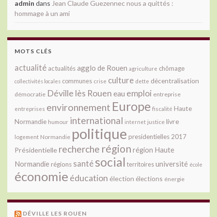
admin
dans
Jean Claude Guezennec nous a quittés :
hommage à un ami
MOTS CLÉS
actualité
agglo de Rouen
actualités
chômage
agriculture
culture
décentralisation
communes
collectivités locales
crise
dette
Déville lès Rouen
emploi
eau
démocratie
entreprise
Europe
environnement
Haute
fiscalité
entreprises
international
livre
Normandie
justice
humour
internet
politique
presidentielles 2017
Normandie
logement
région
recherche
Présidentielle
région Haute
social
santé
université
Normandie
régions
territoires
école
économie
éducation
élection
élections
énergie
DÉVILLE LES ROUEN