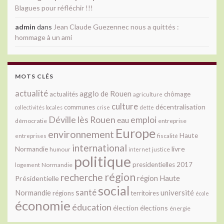
Blagues pour réfléchir !!!
admin
dans
Jean Claude Guezennec nous a quittés :
hommage à un ami
MOTS CLÉS
actualité
agglo de Rouen
actualités
chômage
agriculture
culture
décentralisation
communes
collectivités locales
crise
dette
Déville lès Rouen
emploi
eau
démocratie
entreprise
Europe
environnement
Haute
fiscalité
entreprises
international
livre
Normandie
justice
humour
internet
politique
presidentielles 2017
Normandie
logement
région
recherche
Présidentielle
région Haute
social
santé
université
Normandie
régions
territoires
école
économie
éducation
élection
élections
énergie