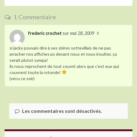
o
n
o
1 Commentaire
k
frederic crochet
sur
mai 28, 2009
#
si jacky pouvais dire à ses sbires sottevillais de ne pas
arracher nos affiches ps devant nous et nous insulter, ça
serait plutot sympa!
ils nous reprochent de tout couvrir alors que c’est eux qui
couvrent toute la rotonde!
(vécu ce soir)
Les commentaires sont désactivés.