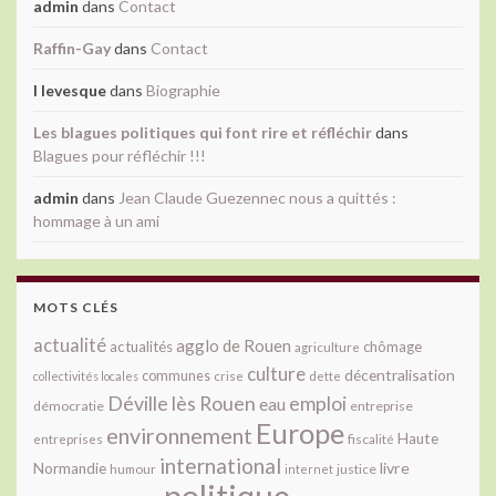
admin
dans
Contact
Raffin-Gay
dans
Contact
l levesque
dans
Biographie
Les blagues politiques qui font rire et réfléchir
dans
Blagues pour réfléchir !!!
admin
dans
Jean Claude Guezennec nous a quittés :
hommage à un ami
MOTS CLÉS
actualité
agglo de Rouen
actualités
chômage
agriculture
culture
décentralisation
communes
collectivités locales
crise
dette
Déville lès Rouen
emploi
eau
démocratie
entreprise
Europe
environnement
Haute
fiscalité
entreprises
international
livre
Normandie
justice
humour
internet
politique