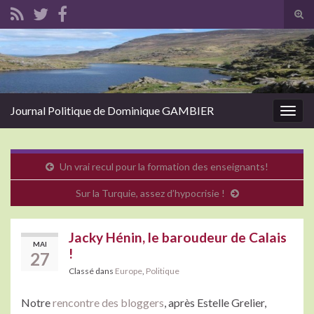
Tog
sear
Search for:
for
Journal Politique de Dominique GAMBIER
Togg
navig
Un vrai recul pour la formation des enseignants!
Sur la Turquie, assez d’hypocrisie !
Jacky Hénin, le baroudeur de Calais
MAI
!
27
Classé dans
Europe
,
Politique
Notre
rencontre des bloggers
, après Estelle Grelier,