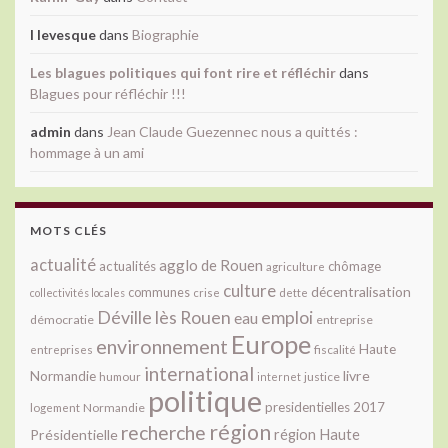
l levesque
dans
Biographie
Les blagues politiques qui font rire et réfléchir
dans
Blagues pour réfléchir !!!
admin
dans
Jean Claude Guezennec nous a quittés :
hommage à un ami
MOTS CLÉS
actualité
agglo de Rouen
actualités
chômage
agriculture
culture
décentralisation
communes
collectivités locales
crise
dette
Déville lès Rouen
emploi
eau
démocratie
entreprise
Europe
environnement
Haute
fiscalité
entreprises
international
livre
Normandie
justice
humour
internet
politique
presidentielles 2017
Normandie
logement
région
recherche
Présidentielle
région Haute