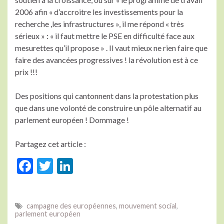
2006 afin « d’accroitre les investissements pour la
recherche ,les infrastructures », il me répond « très
sérieux » : « il faut mettre le PSE en difficulté face aux
mesurettes qu’il propose » . Il vaut mieux ne rien faire que
faire des avancées progressives ! la révolution est à ce
prix !!!
Des positions qui cantonnent dans la protestation plus
que dans une volonté de construire un pôle alternatif au
parlement européen ! Dommage !
Partagez cet article :
F
T
Li
ac
w
n
e
itt
ke
campagne des européennes
,
mouvement social
,
b
er
dI
parlement européen