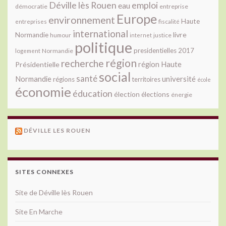
Déville lès Rouen
emploi
eau
démocratie
entreprise
Europe
environnement
Haute
fiscalité
entreprises
international
livre
Normandie
justice
humour
internet
politique
presidentielles 2017
Normandie
logement
région
recherche
Présidentielle
région Haute
social
santé
université
Normandie
régions
territoires
école
économie
éducation
élection
élections
énergie
DÉVILLE LES ROUEN
SITES CONNEXES
Site de Déville lès Rouen
Site En Marche