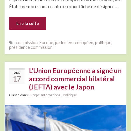
États membres ont ensuite eu pour tâche de désigner …
Lire la suite
commission
,
Europe
,
parlement européen
,
politique
,
présidence commission
L’Union Européenne a signé un
DÉC
17
accord commercial bilatéral
(JEFTA) avec le Japon
Classé dans
Europe
,
International
,
Politique