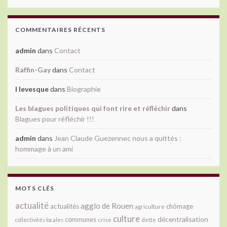
COMMENTAIRES RÉCENTS
admin
dans
Contact
Raffin-Gay
dans
Contact
l levesque
dans
Biographie
Les blagues politiques qui font rire et réfléchir
dans
Blagues pour réfléchir !!!
admin
dans
Jean Claude Guezennec nous a quittés :
hommage à un ami
MOTS CLÉS
actualité
agglo de Rouen
actualités
chômage
agriculture
culture
décentralisation
communes
collectivités locales
crise
dette