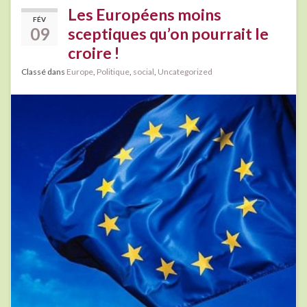
Les Européens moins
FÉV
09
sceptiques qu’on pourrait le
croire !
Classé dans
Europe
,
Politique
,
social
,
Uncategorized