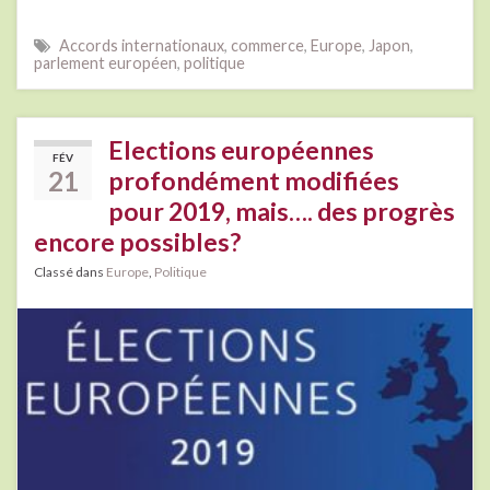
Accords internationaux
,
commerce
,
Europe
,
Japon
,
parlement européen
,
politique
Elections européennes
FÉV
21
profondément modifiées
pour 2019, mais…. des progrès
encore possibles?
Classé dans
Europe
,
Politique