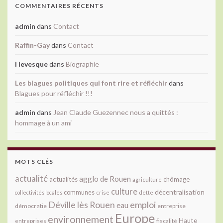
COMMENTAIRES RÉCENTS
admin
dans
Contact
Raffin-Gay
dans
Contact
l levesque
dans
Biographie
Les blagues politiques qui font rire et réfléchir
dans
Blagues pour réfléchir !!!
admin
dans
Jean Claude Guezennec nous a quittés :
hommage à un ami
MOTS CLÉS
actualité
agglo de Rouen
actualités
chômage
agriculture
culture
décentralisation
communes
collectivités locales
crise
dette
Déville lès Rouen
emploi
eau
démocratie
entreprise
Europe
environnement
Haute
fiscalité
entreprises