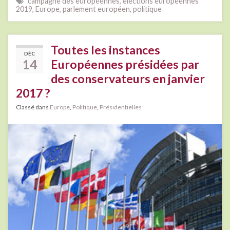
campagne des européennes
,
elections europeennes
2019
,
Europe
,
parlement européen
,
politique
Toutes les instances
DÉC
14
Européennes présidées par
des conservateurs en janvier
2017 ?
Classé dans
Europe
,
Politique
,
Présidentielles