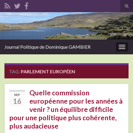
Tog
sear
Search for:
for
Journal Politique de Dominique GAMBIER
Togg
navig
TAG:
PARLEMENT EUROPÉEN
Quelle commission
SEP
16
européenne pour les années à
venir ? un équilibre difficile
pour une politique plus cohérente,
plus audacieuse