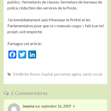
publics : fermetures de classes, fermeture de bureaux de
police, réduction des services de la Poste..
J’ai immédiatement saisi Monsieur le Préfet et les
Parlementaires pour que ce « mauvais coups » fait à un tel
projet, soit empéché.
Partagez cet article :
F
T
Li
ac
w
n
e
itt
ke
Déville lès Rouen
,
hopital
,
personnes agées
,
santé
,
social
b
er
dI
o
n
o
2 Commentaires
k
Jeanne
sur
septembre 16, 2009
#