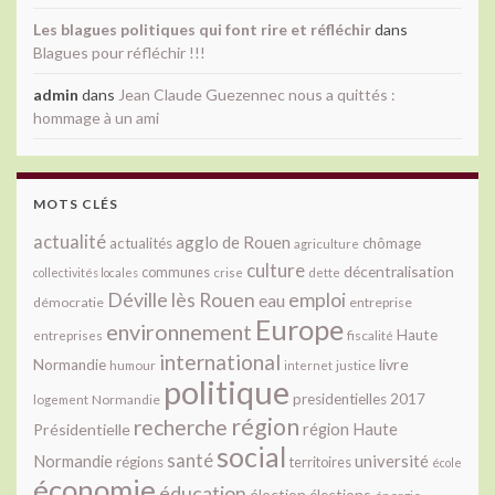
Les blagues politiques qui font rire et réfléchir
dans
Blagues pour réfléchir !!!
admin
dans
Jean Claude Guezennec nous a quittés :
hommage à un ami
MOTS CLÉS
actualité
agglo de Rouen
actualités
chômage
agriculture
culture
décentralisation
communes
collectivités locales
crise
dette
Déville lès Rouen
emploi
eau
démocratie
entreprise
Europe
environnement
Haute
fiscalité
entreprises
international
livre
Normandie
justice
humour
internet
politique
presidentielles 2017
Normandie
logement
région
recherche
Présidentielle
région Haute
social
santé
université
Normandie
régions
territoires
école
économie
éducation
élection
élections