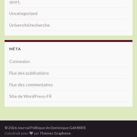
sport,
Uncategorized
Université/recherche
MÉTA
Connexion
Flux des publications
Flux des commentaires
Site de WordPress-FR
© 2026 Journal Politique de Dominique GAMBIER.
Construit avec
par
Thèmes Graphene
.