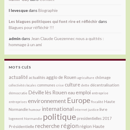
l levesque
dans
Biographie
Les blagues politiques qui font rire et réfléchir
dans
Blagues pour réfléchir !!!
admin
dans
Jean Claude Guezennec nous a quittés :
hommage à un ami
MOTS CLÉS
actualité
agglo de Rouen
actualités
chômage
agriculture
culture
décentralisation
communes
collectivités locales
crise
dette
Déville lès Rouen
emploi
eau
démocratie
entreprise
Europe
environnement
Haute
fiscalité
entreprises
international
livre
Normandie
justice
humour
internet
politique
presidentielles 2017
Normandie
logement
région
recherche
Présidentielle
région Haute