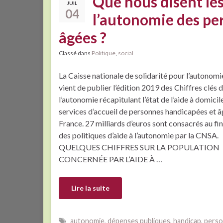
Que nous disent les 
JUIL
04
l’autonomie des pe
âgées ?
Classé dans
Politique
,
social
La Caisse nationale de solidarité pour l’autonom
vient de publier l’édition 2019 des Chiffres clés de
l’autonomie récapitulant l’état de l’aide à domicil
services d’accueil de personnes handicapées et â
France. 27 milliards d’euros sont consacrés au f
des politiques d’aide à l’autonomie par la CNSA.
QUELQUES CHIFFRES SUR LA POPULATION
CONCERNÉE PAR L’AIDE À …
Lire la suite
autonomie
,
dépenses publiques
,
handicap
,
perso