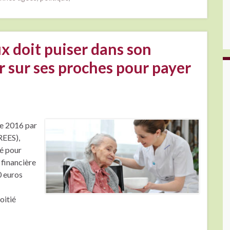
x doit puiser dans son
 sur ses proches pour payer
ée 2016 par
REES),
té pour
 financière
0 euros
oitié