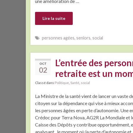
une amélioration de …
Lire la suite
personnes agées
,
seniors
,
social
L’entrée des perso
OCT
02
retraite est un mom
Classé dans
Politique
,
Santé
,
social
La Ministre de la santé vient de lancer un vaste 
citoyen sur la dépendance qui vise à mieux acc
les personnes âgées en perte d’autonomie. Une e
Crédoc pour Terra Nova, AG2R La Mondiale et l
Caisse des Dépôts y contribue opportunément, 
analysant le moment où la perte d’autonomie et