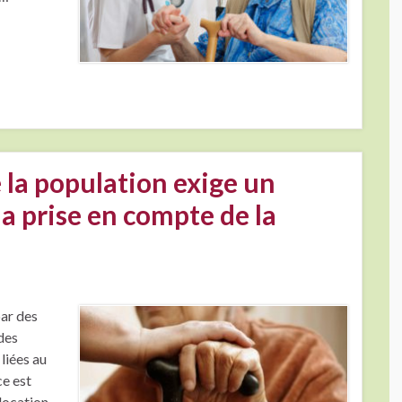
e la population exige un
la prise en compte de la
par des
des
liées au
ce est
llocation