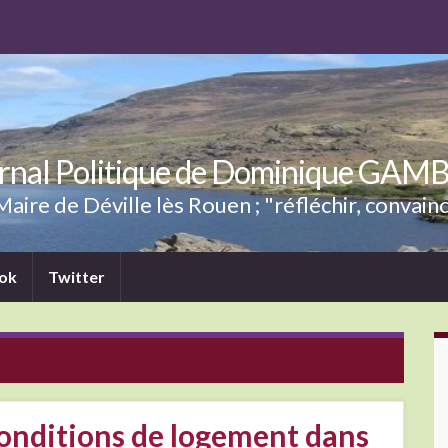
rnal Politique de Dominique GAM
aire de Déville lès Rouen ; "réfléchir, convainc
ok
Twitter
 conditions de logement dans