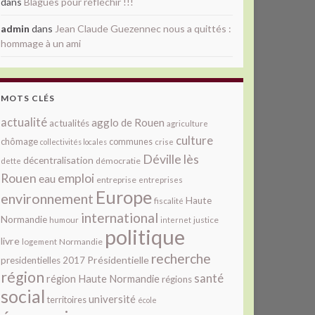
dans
Blagues pour réfléchir !!!
admin
dans
Jean Claude Guezennec nous a quittés :
hommage à un ami
MOTS CLÉS
actualité
agglo de Rouen
actualités
agriculture
culture
chômage
communes
collectivités locales
crise
Déville lès
décentralisation
démocratie
dette
Rouen
emploi
eau
entreprise
entreprises
Europe
environnement
Haute
fiscalité
international
Normandie
justice
humour
internet
politique
livre
Normandie
logement
recherche
Présidentielle
presidentielles 2017
région
santé
région Haute Normandie
régions
social
université
territoires
école