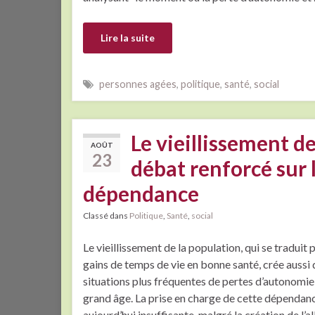
Lire la suite
personnes agées
,
politique
,
santé
,
social
Le vieillissement d
AOÛT
23
débat renforcé sur 
dépendance
Classé dans
Politique
,
Santé
,
social
Le vieillissement de la population, qui se traduit 
gains de temps de vie en bonne santé, crée aussi 
situations plus fréquentes de pertes d’autonomie 
grand âge. La prise en charge de cette dépendan
aujourd’hui insuffisante, malgré la création de l’a