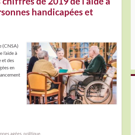
chiffres de 2019 de l’aide à
rsonnes handicapées et
ie (CNSA)
 l’aide à
e et des
gées en
inancement
nnes agées
,
politique
,