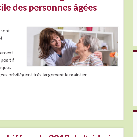
cile des personnes âgées
 sont
et
sement
 positif
liques
ées privilégient très largement le maintien …