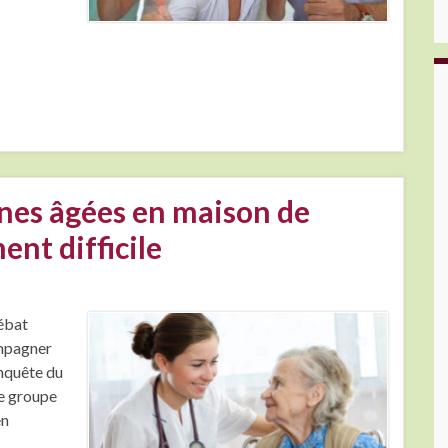
nnes âgées en maison de
ent difficile
débat
ompagner
nquête du
e groupe
en
 …