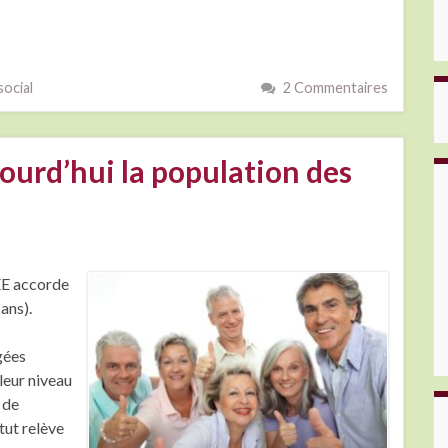
social
2 Commentaires
ourd’hui la population des
SEE accorde
ans).
gées
 leur niveau
 de
tut relève