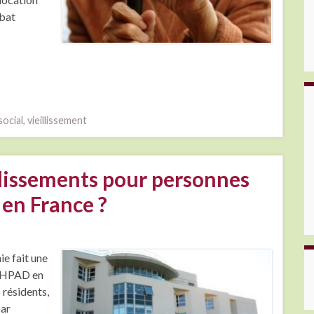
ébat
social
,
vieillissement
blissements pour personnes
en France ?
ie fait une
s EHPAD en
 résidents,
ar