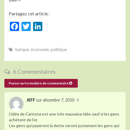
Partagez cet article :
F
T
Li
ac
w
n
e
itt
ke
banque
,
économie
,
politique
b
er
dI
o
n
o
6 Commentaires
k
Passer au formulaire de commentaire
J€FF
sur
décembre 7, 2010
#
L’idée de Cantona est une très mauvaise idée sauf si les gens
achètent de l’or.
Les gens qui payeront la dette seront justement les gens qui