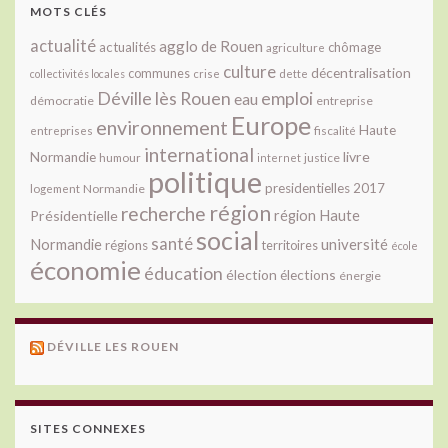
MOTS CLÉS
actualité
agglo de Rouen
actualités
chômage
agriculture
culture
décentralisation
communes
collectivités locales
crise
dette
Déville lès Rouen
emploi
eau
démocratie
entreprise
Europe
environnement
Haute
fiscalité
entreprises
international
livre
Normandie
justice
humour
internet
politique
presidentielles 2017
Normandie
logement
région
recherche
Présidentielle
région Haute
social
santé
université
Normandie
régions
territoires
école
économie
éducation
élection
élections
énergie
DÉVILLE LES ROUEN
SITES CONNEXES