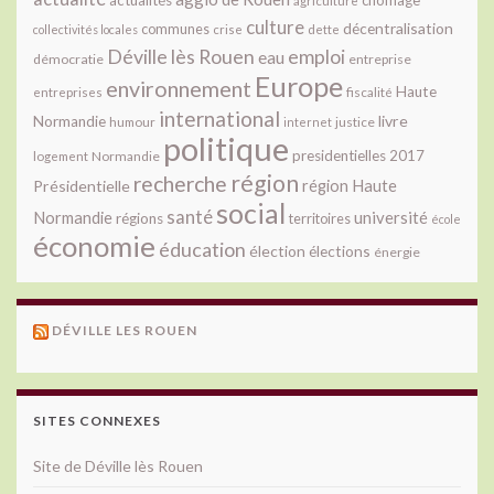
agriculture
culture
décentralisation
communes
collectivités locales
crise
dette
Déville lès Rouen
emploi
eau
démocratie
entreprise
Europe
environnement
Haute
fiscalité
entreprises
international
livre
Normandie
justice
humour
internet
politique
presidentielles 2017
Normandie
logement
région
recherche
Présidentielle
région Haute
social
santé
université
Normandie
régions
territoires
école
économie
éducation
élection
élections
énergie
DÉVILLE LES ROUEN
SITES CONNEXES
Site de Déville lès Rouen