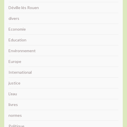
Déville lès Rouen
divers
Economie
Education
Environnement
Europe
International
justice
L'eau
livres
normes
Politique